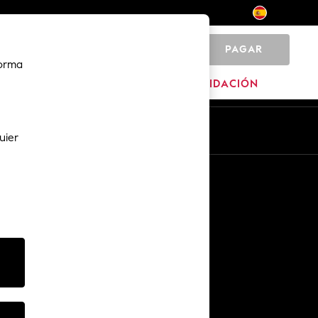
PAGAR
0
forma
MARCAS
LIQUIDACIÓN
Es
En
uier
Otros servicios
Medios y prensa
The Company
Empleo en NEXT