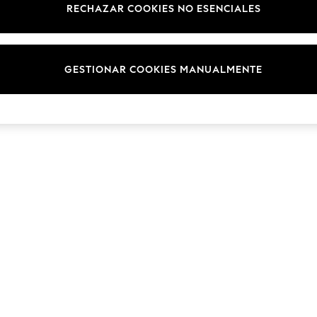
RECHAZAR COOKIES NO ESENCIALES
Marcas
© 2026 NEXT. Todos los derechos reservados.
GESTIONAR COOKIES MANUALMENTE