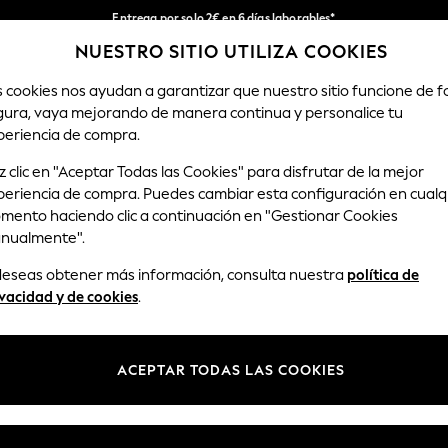
Entrega por solo 2€ en 6 días laborables*
NUESTRO SITIO UTILIZA COOKIES
Devoluciones fáciles en 28 días*
Nuestra redes sociales
s cookies nos ayudan a garantizar que nuestro sitio funcione de 
gura, vaya mejorando de manera continua y personalice tu
MUJER
HOMBRE
HOGAR
periencia de compra.
 clic en "Aceptar Todas las Cookies" para disfrutar de la mejor
Seleccionar Idioma
periencia de compra. Puedes cambiar esta configuración en cualq
Español
mento haciendo clic a continuación en "Gestionar Cookies
nualmente".
y legal
Departamentos
 deseas obtener más información, consulta nuestra
política de
Privacidad y Cookies
Mujer
vacidad y de cookies
.
ondiciones
Hombre
anualmente las cookies
Niño
ACEPTAR TODAS LAS COOKIES
opiniones y valoraciones de
Niña
Hogar
Bebé