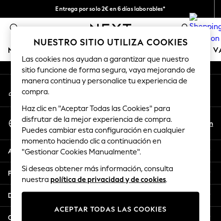
Entrega por solo 2€ en 6 días laborables*
An error occurred on client
Devoluciones fáciles en 28 días*
0
Nuestra redes sociales
NUESTRO SITIO UTILIZA COOKIES
NIÑA
NIÑO
BEBÉ
MUJER
HOMBRE
TIENDA DE 
Las cookies nos ayudan a garantizar que nuestro
sitio funcione de forma segura, vaya mejorando de
GIRLS
manera continua y personalice tu experiencia de
Mi cuenta
New In
compra.
Inicia sesión en tu cuenta
50 - 92cm
Haz clic en "Aceptar Todas las Cookies" para
98 - 110cm
Seleccionar Idioma
disfrutar de la mejor experiencia de compra.
116 - 134cm
Es
En
Puedes cambiar esta configuración en cualquier
Español
140 - 174cm
momento haciendo clic a continuación en
Trending: Top & Short Sets
Ayuda
"Gestionar Cookies Manualmente".
Trending: Clogs
Si deseas obtener más información, consulta
Toy Story
Privacidad y legal
nuestra
política de privacidad y de cookies
.
THE SET
All Clothing
Departamentos
Coats & Jackets
ACEPTAR TODAS LAS COOKIES
Sweatshirts & Hoodies
Otros servicios