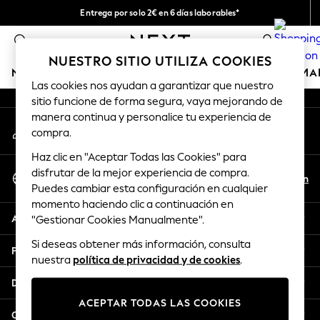
Entrega por solo 2€ en 6 días laborables*
An error occurred on client
Devoluciones fáciles en 28 días*
0
Nuestra redes sociales
NUESTRO SITIO UTILIZA COOKIES
NIÑA
NIÑO
BEBÉ
MUJER
HOMBRE
HOGAR
MA
Las cookies nos ayudan a garantizar que nuestro
sitio funcione de forma segura, vaya mejorando de
GIRLS
manera continua y personalice tu experiencia de
Mi cuenta
New In
compra.
Inicia sesión en tu cuenta
50 - 92cm
Haz clic en "Aceptar Todas las Cookies" para
98 - 110cm
Seleccionar Idioma
disfrutar de la mejor experiencia de compra.
116 - 134cm
Es
En
Puedes cambiar esta configuración en cualquier
Español
140 - 174cm
momento haciendo clic a continuación en
Trending: Top & Short Sets
Ayuda
"Gestionar Cookies Manualmente".
Trending: Clogs
Si deseas obtener más información, consulta
Toy Story
Privacidad y legal
nuestra
política de privacidad y de cookies
.
THE SET
All Clothing
Departamentos
Coats & Jackets
ACEPTAR TODAS LAS COOKIES
Sweatshirts & Hoodies
Otros servicios