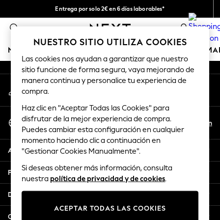
Entrega por solo 2€ en 6 días laborables*
An error occurred on client
Devoluciones fáciles en 28 días*
0
Nuestra redes sociales
NUESTRO SITIO UTILIZA COOKIES
NIÑA
NIÑO
BEBÉ
MUJER
HOMBRE
HOGAR
MA
Las cookies nos ayudan a garantizar que nuestro
sitio funcione de forma segura, vaya mejorando de
GIRLS
manera continua y personalice tu experiencia de
Mi cuenta
New In
compra.
Inicia sesión en tu cuenta
50 - 92cm (0 - 24 months)
Haz clic en "Aceptar Todas las Cookies" para
98 - 110cm (3 - 5 years)
Seleccionar Idioma
disfrutar de la mejor experiencia de compra.
116 - 134cm (6 - 9 years)
Es
En
Puedes cambiar esta configuración en cualquier
Español
140 - 174cm (10 - 15+ years)
momento haciendo clic a continuación en
Trending: Top & Short Sets
Ayuda
"Gestionar Cookies Manualmente".
Trending: Clogs
Si deseas obtener más información, consulta
Toy Story
Privacidad y legal
nuestra
política de privacidad y de cookies
.
THE SET
All Clothing
Departamentos
Coats & Jackets
ACEPTAR TODAS LAS COOKIES
Sweatshirts & Hoodies
Otros servicios