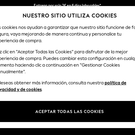
Entrega por solo 2€ en 6 días laborables*
NUESTRO SITIO UTILIZA COOKIES
Devoluciones fáciles en 28 días*
Nuestra redes sociales
s cookies nos ayudan a garantizar que nuestro sitio funcione de 
gura, vaya mejorando de manera continua y personalice tu
HOMBRE
TIENDA DE VACACIONES
periencia de compra.
 clic en "Aceptar Todas las Cookies" para disfrutar de la mejor
Seleccionar Idioma
periencia de compra. Puedes cambiar esta configuración en cualq
Español
mento haciendo clic a continuación en "Gestionar Cookies
nualmente".
y legal
Departamentos
 deseas obtener más información, consulta nuestra
política de
Privacidad y Cookies
Mujer
vacidad y de cookies
.
ondiciones
Hombre
anualmente las cookies
Niño
ACEPTAR TODAS LAS COOKIES
opiniones y valoraciones de
Niña
Hogar
Bebé