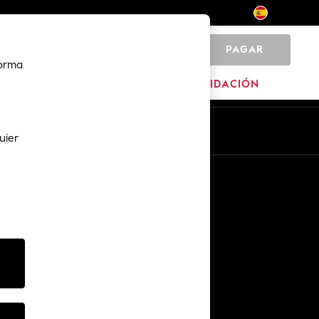
PAGAR
0
forma
HOGAR
MARCAS
LIQUIDACIÓN
Es
En
uier
Otros servicios
Medios y prensa
The Company
Empleo en NEXT