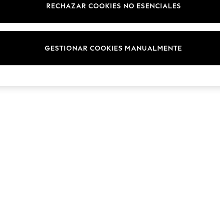
RECHAZAR COOKIES NO ESENCIALES
Marcas
© 2026 NEXT. Todos los derechos reservados.
GESTIONAR COOKIES MANUALMENTE