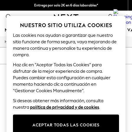
Entrega por solo 2€ en 6 días laborables*
Devoluciones fáciles en 28 días*
0
NUESTRO SITIO UTILIZA COOKIES
NIÑA
NIÑO
BEBÉ
MUJER
HOMBRE
TIENDA DE 
Las cookies nos ayudan a garantizar que nuestro
sitio funcione de forma segura, vaya mejorando de
/
/
/
/
Home
Baby
Nightwear
Sleepwear
Sleepsuits
GIRLS
manera continua y personalice tu experiencia de
New In
compra.
50 - 92cm
ORDENAR
FILTRAR
98 - 110cm
Haz clic en "Aceptar Todas las Cookies" para
116 - 134cm
disfrutar de la mejor experiencia de compra.
BABY SLEEPSUITS GINGHAM POPPER
140 - 174cm
Trending: Top & Short Sets
Puedes cambiar esta configuración en cualquier
(2)
Trending: Clogs
momento haciendo clic a continuación en
Toy Story
"Gestionar Cookies Manualmente".
THE SET
All Clothing
Si deseas obtener más información, consulta
Coats & Jackets
nuestra
política de privacidad y de cookies
.
Sweatshirts & Hoodies
Knitwear
Cardigans
ACEPTAR TODAS LAS COOKIES
Dresses