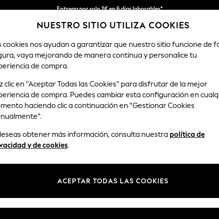
Entrega por solo 2€ en 6 días laborables*
NUESTRO SITIO UTILIZA COOKIES
Devoluciones fáciles en 28 días*
s cookies nos ayudan a garantizar que nuestro sitio funcione de 
gura, vaya mejorando de manera continua y personalice tu
MUJER
HOMBRE
HOGAR
periencia de compra.
 clic en "Aceptar Todas las Cookies" para disfrutar de la mejor
periencia de compra. Puedes cambiar esta configuración en cualq
BABY SLEEPSUITS PINK GINGHAM POPPER
(1)
mento haciendo clic a continuación en "Gestionar Cookies
nualmente".
Material
Cantidad por
Cierre
 deseas obtener más información, consulta nuestra
política de
paquete
vacidad y de cookies
.
ACEPTAR TODAS LAS COOKIES