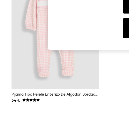
Dresses
Sets & Outfits
Tops
T-Shirts
Nightwear & Pyjamas
Trousers & Leggings
Bodysuits & Vests
Shirts & Blouses
Swimwear
Shorts & Skirts
Babygrows & Sleepsuits
Jeans
Jumpsuits & Playsuits
All Holiday Shop
Tops
Dresses
Shorts
Skirts
Pijama Tipo Pelele Enterizo De Algodón Bordado Con Diseño Fruncido De JoJo Maman Bébé
Sandals & Sliders
34 €
Rash Vests
Sun Safe Swimwear
Sun Hats & Caps
Shop All Footwear
New In