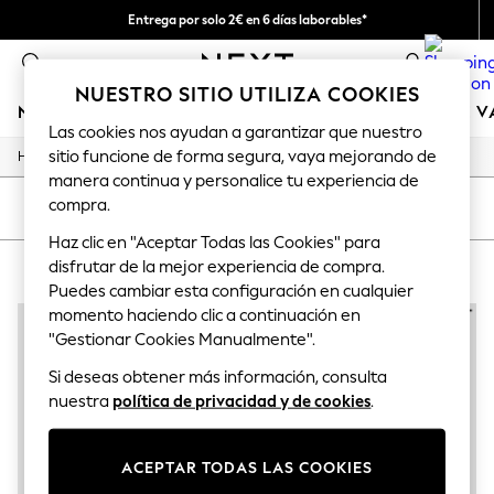
Entrega por solo 2€ en 6 días laborables*
Devoluciones fáciles en 28 días*
0
NUESTRO SITIO UTILIZA COOKIES
NIÑA
NIÑO
BEBÉ
MUJER
HOMBRE
TIENDA DE 
Las cookies nos ayudan a garantizar que nuestro
sitio funcione de forma segura, vaya mejorando de
/
/
/
/
Home
Baby
Nightwear
Sleepwear
Sleepsuits
GIRLS
manera continua y personalice tu experiencia de
New In
compra.
50 - 92cm
ORDENAR
FILTRAR
98 - 110cm
Haz clic en "Aceptar Todas las Cookies" para
116 - 134cm
disfrutar de la mejor experiencia de compra.
BABY SLEEPSUITS PINK GINGHAM
(2)
140 - 174cm
Trending: Top & Short Sets
Puedes cambiar esta configuración en cualquier
Trending: Clogs
momento haciendo clic a continuación en
Toy Story
"Gestionar Cookies Manualmente".
THE SET
All Clothing
Si deseas obtener más información, consulta
Coats & Jackets
nuestra
política de privacidad y de cookies
.
Sweatshirts & Hoodies
Knitwear
Cardigans
ACEPTAR TODAS LAS COOKIES
Dresses