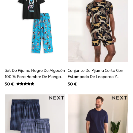
School Bags
Stationery
Underwear & Socks
All Occasionwear
Communion
Wedding
Shirts
Trousers
Shoes
Suit Jackets
Suit Trousers
Waistcoats
Ties
Set De Pijama Negro De Algodón
Conjunto De Pijama Corto Con
New In
100 % Para Hombre De Manga
Estampado De Leopardo Y
Pyjamas
Corta Y Pernera Larga Con
Estrellas De Chelsea Peers
50 €
50 €
Robes
Diseño De Venom De Marvel De
Socks
Vanilla Underground
All Accessories
New In
Bags
Hats
Denim Jackets
Raincoats
Waterproof