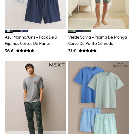
Shop all
Lilo & Stitch
Bluey
Disney
Peppa Pig
All Girls Sportwear
New In
Azul Marino/gris - Pack De 3
Verde Salvia - Pijama De Manga
Trainers
Pijamas Cortos De Punto
Corta De Punto Cómodo
Hoodies & Sweatshirts
36 €
31 €
T-Shirts & Vests
Leggings
Swim
Nike
adidas
All Girls Brands
Nike
adidas
Smiggle
Lipsy Girl
River Island
Boden
Joules
Frugi
Baker by Ted Baker