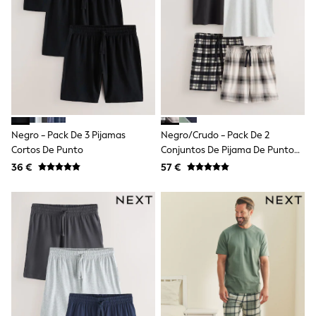
Dresses
Shoes
Cardigans
Skirts
New In
Nighties
Pyjamas
Robes
Sleepsuits
Blanket Hoodies
All Bags & Accessories
Negro - Pack De 3 Pijamas
Negro/crudo - Pack De 2
New In
Cortos De Punto
Conjuntos De Pijama De Punto
Bags
De Manga Corta
36 €
57 €
Denim Jackets
Raincoats
Waterproof
Shackets
Puddlesuits
Pramsuits
Gilets
Fleeces
Teddy Borg
Puffers
Snowsuits