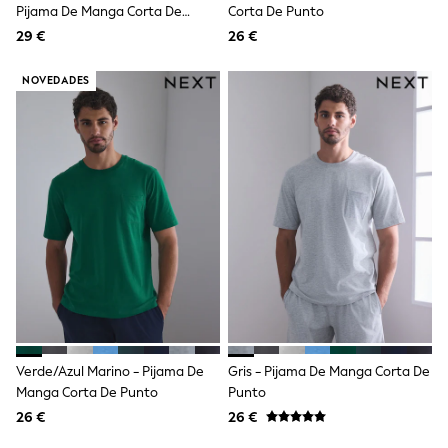
Trending: Clogs
Pijama De Manga Corta De
Corta De Punto
Toy Story
Punto A Cuadros
29 €
26 €
Pokemon
Spiderman
THE SET
NOVEDADES
Shop All Clothing
Coats & Jackets
T-Shirts
Sets & Outfits
Sweatshirts & Hoodies
Jumpers & Knitwear
Joggers
Shirts
Trousers & Chinos
Tops
Babygrows & Sleepsuits
Bodysuits & Vests
Jeans
Nightwear & Pyjamas
Shorts
Verde/azul Marino - Pijama De
Gris - Pijama De Manga Corta De
Swimwear
Manga Corta De Punto
Punto
Suits & Waistcoats
26 €
26 €
All Holiday Shop
Tops & T-Shirts