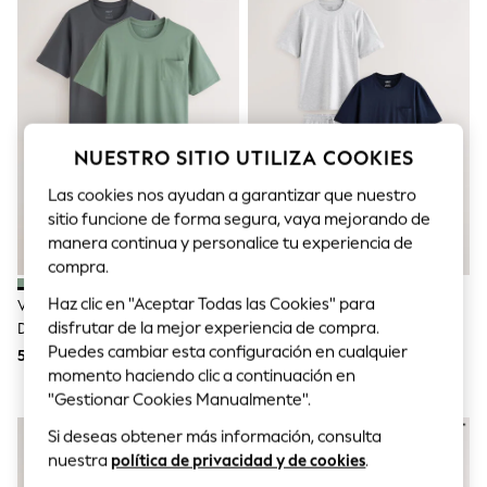
Sets & Outfits
Tops
T-Shirts
Nightwear & Pyjamas
Trousers & Leggings
Bodysuits & Vests
Shirts & Blouses
Swimwear
NUESTRO SITIO UTILIZA COOKIES
Shorts & Skirts
Babygrows & Sleepsuits
Las cookies nos ayudan a garantizar que nuestro
Jeans
sitio funcione de forma segura, vaya mejorando de
Jumpsuits & Playsuits
manera continua y personalice tu experiencia de
All Holiday Shop
compra.
Tops
Dresses
Haz clic en "Aceptar Todas las Cookies" para
Verde Salvia/Gris Pizarra - Pack
Azul Marino/gris - Pack De 2
Shorts
disfrutar de la mejor experiencia de compra.
De 2 Pijamas Cortos De Punto
Pijamas Cortos De Punto
Skirts
Puedes cambiar esta configuración en cualquier
50 €
50 €
Sandals & Sliders
momento haciendo clic a continuación en
Rash Vests
Sun Safe Swimwear
"Gestionar Cookies Manualmente".
Sun Hats & Caps
Si deseas obtener más información, consulta
Shop All Footwear
New In
nuestra
política de privacidad y de cookies
.
Trainers & Pumps