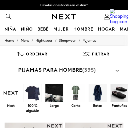
Devoluciones fáciles en 28 días*
Nos hacemos cargo de todos los impuestos
0
NIÑA
NIÑO
BEBÉ
MUJER
HOMBRE
HOGAR
MA
/
/
/
/
Home
Mens
Nightwear
Sleepwear
Pyjamas
GIRLS
New In
50 - 92cm (0 - 24 months)
ORDENAR
FILTRAR
98 - 110cm (3 - 5 years)
116 - 134cm (6 - 9 years)
PIJAMAS PARA HOMBRE
(395)
140 - 174cm (10 - 15+ years)
Trending: Top & Short Sets
Trending: Clogs
Toy Story
THE SET
All Clothing
Coats & Jackets
Next
100 %
Largo
Corto
Batas
Pantuflas
Sweatshirts & Hoodies
algodón
Knitwear
Cardigans
Dresses