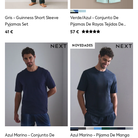
Angel & Rocket
JoJo Maman Bébé
Occasionwear
Gris - Guinness Short Sleeve
Verde/azul - Conjunto De
Schoolwear
Pyjamas Set
Pijamas De Rayas Tejidas De
Partywear
Mezcla De Lino, Pack De 2
41 €
57 €
Flower Girl
Bridesmaid
NOVEDADES
All Baby & Nursery
New in
Babygrows & Sleepsuits
Bodysuits
Sets & Outfits
Rompersuits & Dungarees
Shop All
Hats
A-Z Brands
BOYS
New In
50 - 92cm (0 - 24 months)
98 - 110cm (3 - 5 years)
116 - 134cm (6 - 9 years)
140 - 174cm (10 - 15+ years)
Trending: Top & Short Sets
Azul Marino - Conjunto De
Azul Marino - Pijama De Manga