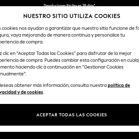
Devoluciones fáciles en 28 días*
NUESTRO SITIO UTILIZA COOKIES
Nos hacemos cargo de todos los impuestos
s cookies nos ayudan a garantizar que nuestro sitio funcione de 
gura, vaya mejorando de manera continua y personalice tu
HOMBRE
TIENDA DE VACACIONES
periencia de compra.
 clic en "Aceptar Todas las Cookies" para disfrutar de la mejor
periencia de compra. Puedes cambiar esta configuración en cualq
PIJAMAS PARA HOMBRE
(401)
mento haciendo clic a continuación en "Gestionar Cookies
nualmente".
ijama de punto de cuadros y lisos. Nuestros pijamas de hombre son jus
 deseas obtener más información, consulta nuestra
política de
 como largos, de modo que echa un vistazo a nuestra colección de dise
vacidad y de cookies
.
esenfadado. Encuentra una gama de pantuflas y batas imprescindibles 
ACEPTAR TODAS LAS COOKIES
algodón
Largo
Corto
Batas
Pantuflas
Pa
nto
Talla
Marca
Color