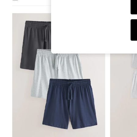
Dresses
Sets & Outfits
Tops
T-Shirts
Nightwear & Pyjamas
Trousers & Leggings
Bodysuits & Vests
Shirts & Blouses
Swimwear
Shorts & Skirts
Babygrows & Sleepsuits
Jeans
Jumpsuits & Playsuits
All Holiday Shop
Tops
Dresses
Shorts
Skirts
Sandals & Sliders
Rash Vests
Sun Safe Swimwear
Sun Hats & Caps
Shop All Footwear
New In