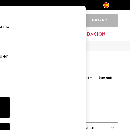
PAGAR
0
forma
HOGAR
MARCAS
LIQUIDACIÓN
uier
to lo que necesitas para tener un sueño totalmente
+ Leer más
ños estampados, con bajos ajustados y de algodón
en texturas y colores de lo más acogedores.
cks
Pantalones:
Ordenar
MÁS