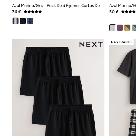
Trainers & Pumps
Azul Marino/gris - Pack De 3 Pijamas Cortos De Punto
Pram Shoes
36 €
50 €
School Shoes
Slippers
Boots
Wellies
Wide Fit
NOVEDADES
Shop All
Dresses
Trousers
Underwear
Socks & Tights
Shirts & Polos
Shirts
Polo Shirts
Knitwear & Jumpers
Sweatshirts
Cardigans
Sports & Swimwear
Coats & Jackets
School Bags
All Occasionwear
All Partywear
Wedding