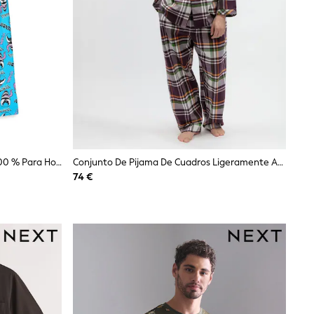
Set De Pijama Negro De Algodón 100 % Para Hombre De Manga Corta Y Pernera Larga Con Diseño De Venom De Marvel De Vanilla Underground
Conjunto De Pijama De Cuadros Ligeramente Afelpados De Cyberjammies
74 €