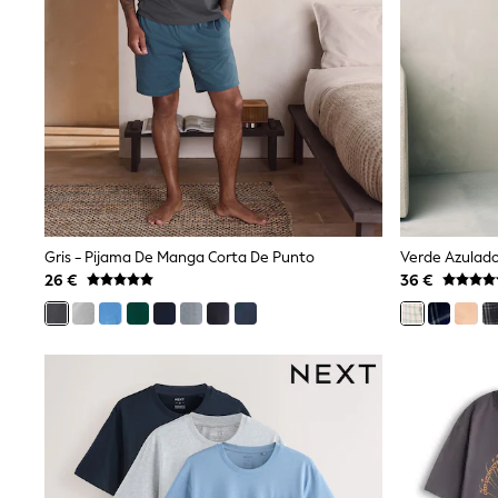
Baker by Ted Baker
Angel & Rocket
JoJo Maman Bébé
Occasionwear
Schoolwear
Partywear
Flower Girl
Bridesmaid
All Baby & Nursery
New in
Babygrows & Sleepsuits
Bodysuits
Gris - Pijama De Manga Corta De Punto
Verde Azulado
Sets & Outfits
26 €
36 €
Rompersuits & Dungarees
Shop All
Hats
A-Z Brands
BOYS
New In
50 - 92cm
98 - 110cm
116 - 134cm
140 - 174cm