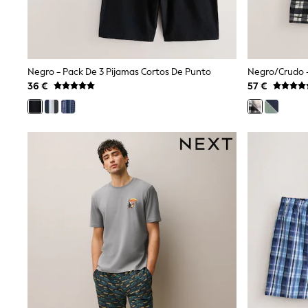
Dresses
Shoes
Cardigans
Skirts
New In
Negro - Pack De 3 Pijamas Cortos De Punto
Nighties
36 €
57 €
Pyjamas
Robes
Sleepsuits
Blanket Hoodies
All Bags & Accessories
New In
Bags
Denim Jackets
Raincoats
Waterproof
Shackets
Puddlesuits
Pramsuits
Gilets
Fleeces
Teddy Borg
Puffers