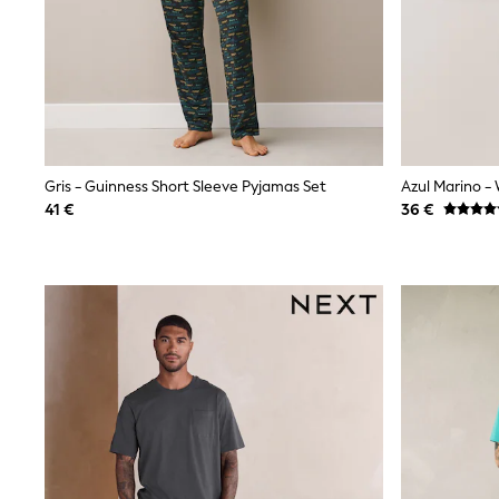
Snowsuits
Shop all
Lilo & Stitch
Bluey
Disney
Peppa Pig
All Girls Sportwear
New In
Trainers
Gris - Guinness Short Sleeve Pyjamas Set
Hoodies & Sweatshirts
41 €
36 €
T-Shirts & Vests
Leggings
Swim
Nike
adidas
All Girls Brands
Nike
adidas
Smiggle
Lipsy Girl
River Island
Boden
Joules
Frugi