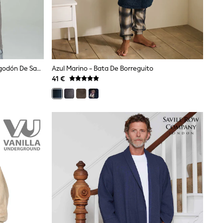
Carbón - Bata De Tela Waffle De Algodón De Savile Row Company
Azul Marino - Bata De Borreguito
41 €