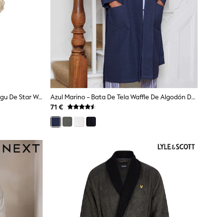
Bata De Baño Con Capucha De Grogu De Star Wars De Vanilla Underground
Azul Marino - Bata De Tela Waffle De Algodón De Savile Row Company
71 €