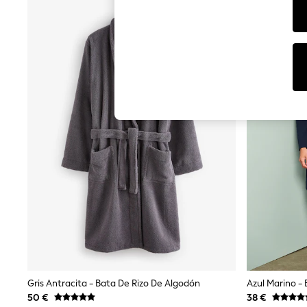
Dresses
Sets & Outfits
Tops
T-Shirts
Nightwear & Pyjamas
Trousers & Leggings
Bodysuits & Vests
Shirts & Blouses
Swimwear
Shorts & Skirts
Babygrows & Sleepsuits
Jeans
Jumpsuits & Playsuits
All Holiday Shop
Tops
Dresses
Shorts
Skirts
Sandals & Sliders
Rash Vests
Sun Safe Swimwear
Sun Hats & Caps
Gris Antracita - Bata De Rizo De Algodón
Shop All Footwear
50 €
38 €
New In