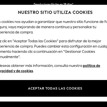
Devoluciones fáciles en 28 días*
NUESTRO SITIO UTILIZA COOKIES
Nos hacemos cargo de todos los impuestos
s cookies nos ayudan a garantizar que nuestro sitio funcione de 
gura, vaya mejorando de manera continua y personalice tu
HOMBRE
TIENDA DE VACACIONES
periencia de compra.
 clic en "Aceptar Todas las Cookies" para disfrutar de la mejor
periencia de compra. Puedes cambiar esta configuración en cualq
ALBORNOCES Y BATAS PARA HOMBRE
(75)
mento haciendo clic a continuación en "Gestionar Cookies
nualmente".
ara hombre son un elemento esencial para estar cómodo en casa. Elig
 deseas obtener más información, consulta nuestra
política de
das y saca el máximo partido a las mañanas del fin de semana en las qu
vacidad y de cookies
.
talones de chándal
Pantuflas
Pijamas
Sudaderas con c
ACEPTAR TODAS LAS COOKIES
Marca
Color
Tipo de