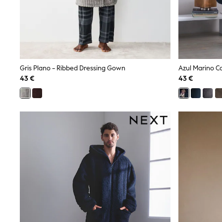
Snowsuits
Shop all
Lilo & Stitch
Bluey
Disney
Peppa Pig
All Girls Sportwear
Gris Plano - Ribbed Dressing Gown
Azul Marino C
New In
43 €
43 €
Trainers
Hoodies & Sweatshirts
T-Shirts & Vests
Leggings
Swim
Nike
adidas
All Girls Brands
Nike
adidas
Smiggle
Lipsy Girl
River Island
Boden
Joules
Frugi