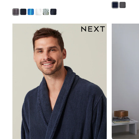
Trainers & Pumps
Pram Shoes
School Shoes
Slippers
Boots
Wellies
Wide Fit
Shop All
Dresses
Trousers
Underwear
Socks & Tights
Shirts & Polos
Shirts
Polo Shirts
Knitwear & Jumpers
Sweatshirts
Cardigans
Sports & Swimwear
Coats & Jackets
School Bags
All Occasionwear
All Partywear
Wedding