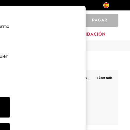
PAGAR
0
forma
MARCAS
LIQUIDACIÓN
uier
te sientas segura durante todo el día. Nuestros
+ Leer más
na selección de diseños push up, sin tirantes y
Push up