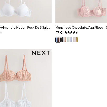
Negro/Blanco/Almendra Nude - Pack De 3 Sujetadores Invisibles Lisos Para Copas A-E Ultimate Comfort
47 €