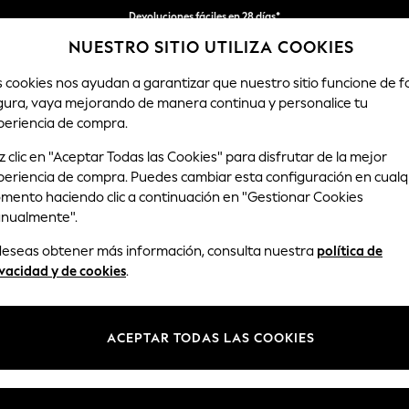
Devoluciones fáciles en 28 días*
NUESTRO SITIO UTILIZA COOKIES
Nos hacemos cargo de todos los impuestos
s cookies nos ayudan a garantizar que nuestro sitio funcione de 
gura, vaya mejorando de manera continua y personalice tu
MUJER
HOMBRE
HOGAR
periencia de compra.
 clic en "Aceptar Todas las Cookies" para disfrutar de la mejor
periencia de compra. Puedes cambiar esta configuración en cualq
SUJETADORES PARA MUJER
(1823)
mento haciendo clic a continuación en "Gestionar Cookies
nualmente".
ofrecer el ajuste perfecto sin perder un ápice de comodidad para que 
 deseas obtener más información, consulta nuestra
política de
an de la 30 a la 46 y tallas de copa de la A a la H. Además, ofrecemos u
vacidad y de cookies
.
Compra por categoría
balconette con versátiles colores entre los que podrás elegir.
Sujetadores
ACEPTAR TODAS LAS COOKIES
Balconette
Escotado
Sujetador tipo
Sujetador
Sin tirantes
top
deportivo
multiposición