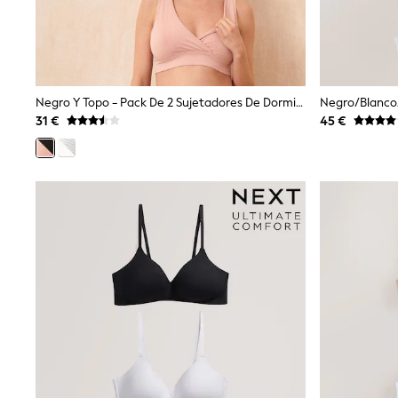
Dresses
Shoes
Cardigans
Skirts
New In
Nighties
Negro Y Topo - Pack De 2 Sujetadores De Dormir Sin Costuras Para Premamá/lactancia De Seraphine
Pyjamas
31 €
45 €
Robes
Sleepsuits
Blanket Hoodies
All Bags & Accessories
New In
Bags
Denim Jackets
Raincoats
Waterproof
Shackets
Puddlesuits
Pramsuits
Gilets
Fleeces
Teddy Borg
Puffers