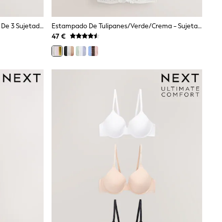
Negro/blanco/praliné Nude - Pack De 3 Sujetadores Invisibles Lisos Para Copas A-E Ultimate Comfort
Estampado De Tulipanes/Verde/Crema - Sujetadores De Copa Completa Sin Relleno
47 €