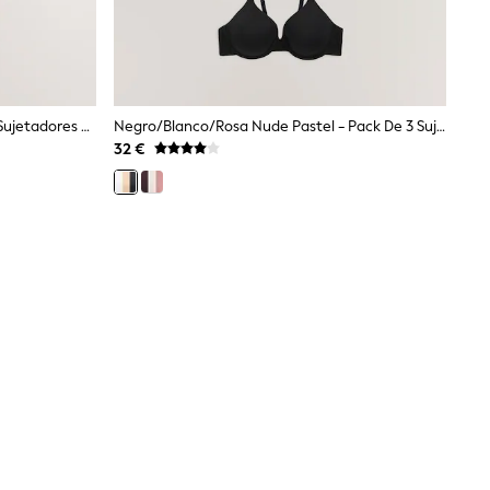
Manchado Chocolate/Azul/Rosa - Sujetadores De Copa Completa Sin Relleno
Negro/blanco/rosa Nude Pastel - Pack De 3 Sujetadores En Mezcla De Algodón Ultimate Comfort
32 €