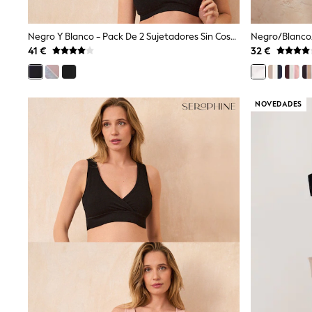
Trainers & Pumps
Pram Shoes
School Shoes
Negro Y Blanco - Pack De 2 Sujetadores Sin Costuras En Bambú Suave Para Premamá/lactancia De Seraphine
Slippers
41 €
32 €
Boots
Wellies
Wide Fit
Shop All
NOVEDADES
Dresses
Trousers
Underwear
Socks & Tights
Shirts & Polos
Shirts
Polo Shirts
Knitwear & Jumpers
Sweatshirts
Cardigans
Sports & Swimwear
Coats & Jackets
School Bags
All Occasionwear
All Partywear
Wedding