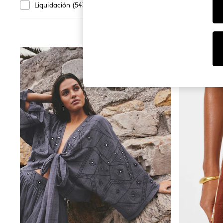
Dresses
Talla
Liquidación
(
543
)
Novedades
(
156
)
Sets & Outfits
Tops
T-Shirts
Nightwear & Pyjamas
Trousers & Leggings
NOVEDADES
Bodysuits & Vests
Shirts & Blouses
Swimwear
Shorts & Skirts
Babygrows & Sleepsuits
Jeans
Jumpsuits & Playsuits
All Holiday Shop
Tops
Dresses
Shorts
Skirts
Sandals & Sliders
Rash Vests
Sun Safe Swimwear
Sun Hats & Caps
Shop All Footwear
New In