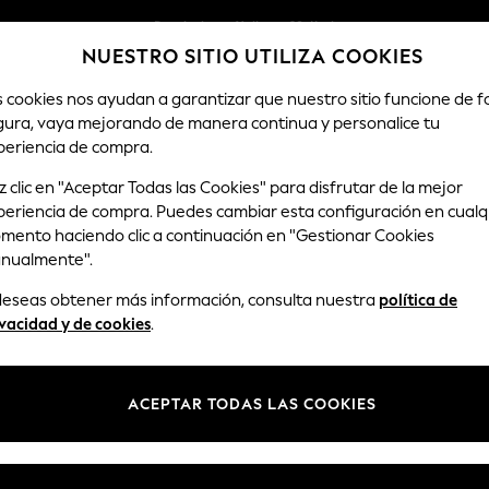
Devoluciones fáciles en 28 días*
NUESTRO SITIO UTILIZA COOKIES
Nos hacemos cargo de todos los impuestos
s cookies nos ayudan a garantizar que nuestro sitio funcione de 
gura, vaya mejorando de manera continua y personalice tu
HOMBRE
TIENDA DE VACACIONES
periencia de compra.
 clic en "Aceptar Todas las Cookies" para disfrutar de la mejor
periencia de compra. Puedes cambiar esta configuración en cualq
WOMEN'S CO-ORD SETS
(2405)
mento haciendo clic a continuación en "Gestionar Cookies
nualmente".
ntrar prendas a juego para cada ocasión. Los conjuntos cómodos son per
 deseas obtener más información, consulta nuestra
política de
ches y eventos formales, elija pantalones sartoriales, americanas o un 
vacidad y de cookies
.
das para llevarlas juntas, también puede mezclarlas y combinarlas.
ACEPTAR TODAS LAS COOKIES
Pantalón
Faldas
Ropa de playa y
Ropa de fiesta y
Next
vacaciones
de vestir