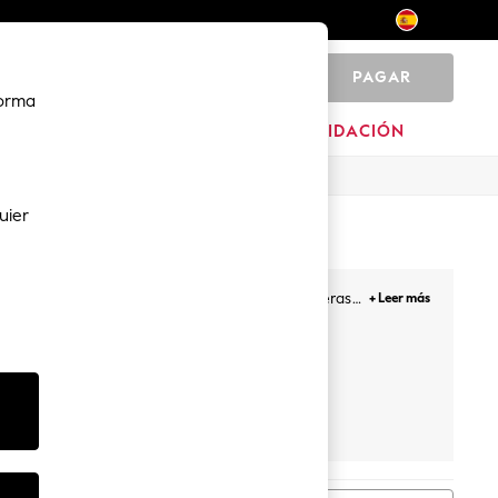
PAGAR
0
forma
HOGAR
MARCAS
LIQUIDACIÓN
uier
fectos para los días relajados, ya sean sudaderas
+ Leer más
top y una falda a juego. Aunque estas piezas están
Friends Like
These