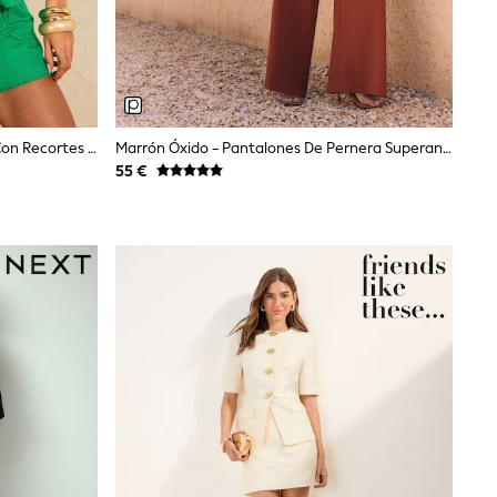
Verde Brillante - Camisa De Playa Con Recortes De Love & Roses
Marrón Óxido - Pantalones De Pernera Superancha Atados A La Cintura De Friends Like These
55 €