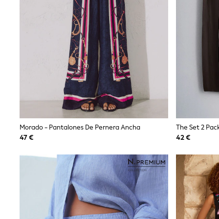
Baker by Ted Baker
Angel & Rocket
JoJo Maman Bébé
Occasionwear
Schoolwear
Partywear
Flower Girl
Bridesmaid
All Baby & Nursery
New in
Babygrows & Sleepsuits
Bodysuits
Sets & Outfits
Morado - Pantalones De Pernera Ancha
The Set 2 Pack
Rompersuits & Dungarees
Shop All
47 €
42 €
Hats
A-Z Brands
BOYS
New In
50 - 92cm
98 - 110cm
116 - 134cm
140 - 174cm