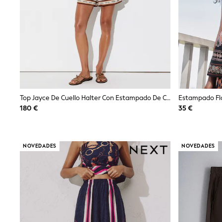
Snowsuits
Shop all
Lilo & Stitch
Bluey
Disney
Peppa Pig
All Girls Sportwear
New In
Trainers
Hoodies & Sweatshirts
T-Shirts & Vests
Top Jayce De Cuello Halter Con Estampado De Cadenas De Reiss
Leggings
180 €
35 €
Swim
Nike
adidas
All Girls Brands
NOVEDADES
NOVEDADES
Nike
adidas
Smiggle
Lipsy Girl
River Island
Boden
Joules
Frugi