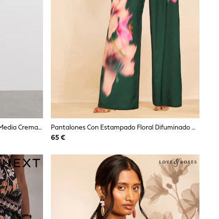
Conjunto A Juego Con Cuello Alto, Media Cremallera Y Pantalón Corto The Set (pack De 2)
Pantalones Con Estampado Floral Difuminado De Love & Roses
65 €