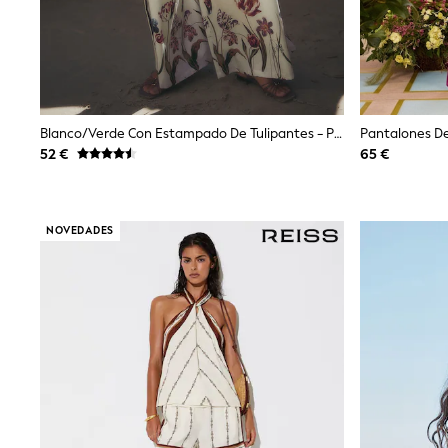
Dresses
Shoes
Cardigans
Skirts
New In
Nighties
Pyjamas
Blanco/Verde Con Estampado De Tulipantes - Pantalones
Robes
52 €
65 €
Sleepsuits
Blanket Hoodies
All Bags & Accessories
New In
NOVEDADES
Bags
Denim Jackets
Raincoats
Waterproof
Shackets
Puddlesuits
Pramsuits
Gilets
Fleeces
Teddy Borg
Puffers