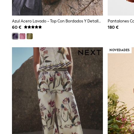
Trainers & Pumps
Pram Shoes
School Shoes
Slippers
Azul Acero Lavado - Top Con Bordados Y Detalle Anudado En La Parte Delantera
Boots
60 €
180 €
Wellies
Wide Fit
Shop All
Dresses
NOVEDADES
Trousers
Underwear
Socks & Tights
Shirts & Polos
Shirts
Polo Shirts
Knitwear & Jumpers
Sweatshirts
Cardigans
Sports & Swimwear
Coats & Jackets
School Bags
All Occasionwear
All Partywear
Wedding