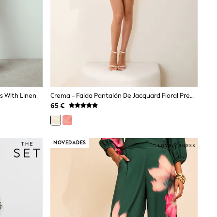
s With Linen
Crema - Falda Pantalón De Jacquard Floral Premium De Friends Like These X Lucy Mecklenburgh
65 €
NOVEDADES