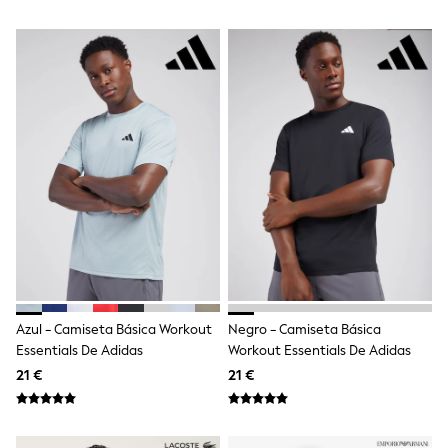
Shop all
Lilo & Stitch
Bluey
Disney
Peppa Pig
All Girls Sportwear
New In
Trainers
Hoodies & Sweatshirts
T-Shirts & Vests
Leggings
Swim
Nike
adidas
All Girls Brands
Nike
adidas
Azul - Camiseta Básica Workout
Negro - Camiseta Básica
Smiggle
Essentials De Adidas
Workout Essentials De Adidas
Lipsy Girl
River Island
21 €
21 €
Boden
Joules
Frugi
Baker by Ted Baker