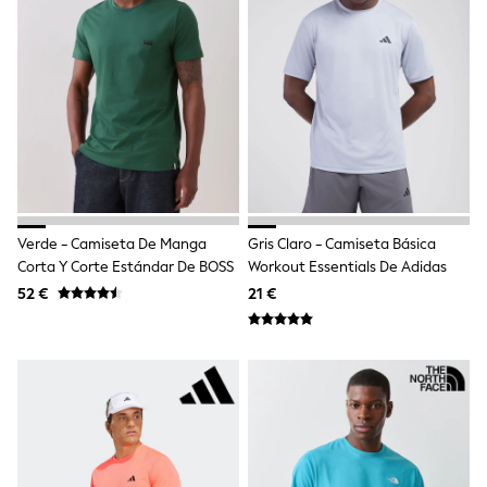
Sandals & Sliders
Rash Vests
Sun Safe Swimwear
Sun Hats & Caps
Shop All Footwear
New In
Trainers
Pram Shoes
School Shoes
Slippers
Boots
Wellies
Verde - Camiseta De Manga
Gris Claro - Camiseta Básica
Wide Fit
Corta Y Corte Estándar De BOSS
Workout Essentials De Adidas
Schoolwear
52 €
21 €
Shop All
Trousers
Shorts
Shirts
Poloshirts
Knitwear & Jumpers
Boys Shoes
Coats & Jackets
Sports & Swimwear