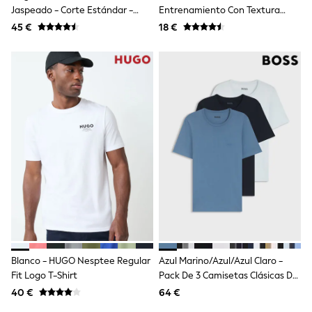
Dresses
Jaspeado - Corte Estándar -
Entrenamiento Con Textura
Shoes
Pack De 4 Camisetas Suaves
Active Gym
45 €
Cardigans
18 €
Motionflex
Skirts
New In
Nighties
Pyjamas
Robes
Sleepsuits
Blanket Hoodies
All Bags & Accessories
New In
Bags
Denim Jackets
Raincoats
Waterproof
Shackets
Puddlesuits
Pramsuits
Gilets
Blanco - HUGO Nesptee Regular
Azul Marino/Azul/Azul Claro -
Fleeces
Fit Logo T-Shirt
Pack De 3 Camisetas Clásicas De
Teddy Borg
Manga Corta Con Cuello
Puffers
40 €
64 €
Redondo De BOSS
Snowsuits