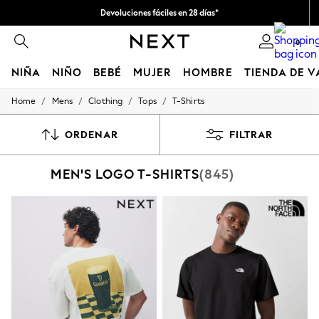
Devoluciones fáciles en 28 días*
Nos hacemos cargo de todos los impuestos
0
NIÑA
NIÑO
BEBÉ
MUJER
HOMBRE
TIENDA DE 
/
/
/
/
Home
Mens
Clothing
Tops
T-Shirts
GIRLS
New In
50 - 92cm
ORDENAR
FILTRAR
98 - 110cm
116 - 134cm
MEN'S LOGO T-SHIRTS
(845)
140 - 174cm
Trending: Top & Short Sets
Trending: Clogs
Toy Story
THE SET
All Clothing
Coats & Jackets
Sweatshirts & Hoodies
Knitwear
Cardigans
Dresses