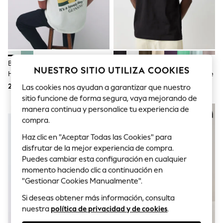
Sets & Outfits
Tops
T-Shirts
Nightwear & Pyjamas
Trousers & Leggings
Bodysuits & Vests
Shirts & Blouses
Blanco - Camiseta De Corte
Negro Azabache - Camiseta
Swimwear
NUESTRO SITIO UTILIZA COOKIES
Holgado De Guinness
Simple Dome De The North Face
Shorts & Skirts
29 €
34 €
Las cookies nos ayudan a garantizar que nuestro
Babygrows & Sleepsuits
Jeans
sitio funcione de forma segura, vaya mejorando de
Jumpsuits & Playsuits
manera continua y personalice tu experiencia de
NOVEDADES
All Holiday Shop
compra.
Tops
Dresses
Haz clic en "Aceptar Todas las Cookies" para
Shorts
disfrutar de la mejor experiencia de compra.
Skirts
Puedes cambiar esta configuración en cualquier
Sandals & Sliders
momento haciendo clic a continuación en
Rash Vests
"Gestionar Cookies Manualmente".
Sun Safe Swimwear
Sun Hats & Caps
Si deseas obtener más información, consulta
Shop All Footwear
nuestra
política de privacidad y de cookies
.
New In
Trainers & Pumps