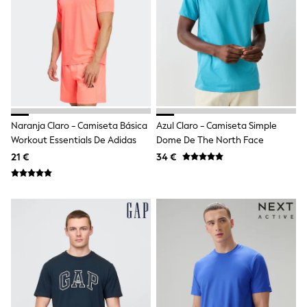
School Bags
Stationery
Underwear & Socks
All Occasionwear
Communion
Wedding
Shirts
Trousers
Shoes
Suit Jackets
Naranja Claro - Camiseta Básica
Azul Claro - Camiseta Simple
Suit Trousers
Workout Essentials De Adidas
Dome De The North Face
Waistcoats
21 €
34 €
Ties
New In
Pyjamas
Robes
Socks
All Accessories
New In
Bags
Hats
Denim Jackets
Raincoats
Waterproof