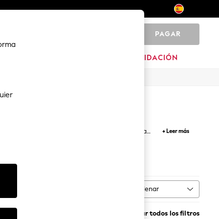
PAGAR
0
forma
MARCAS
LIQUIDACIÓN
uier
. Nuestra colección de camisas de hombre en una
+ Leer más
o el día. Combínalas con unos
pantalones
o unos
De vestir
Casual
Ordenar
 talla
MÁS
Borrar todos los filtros