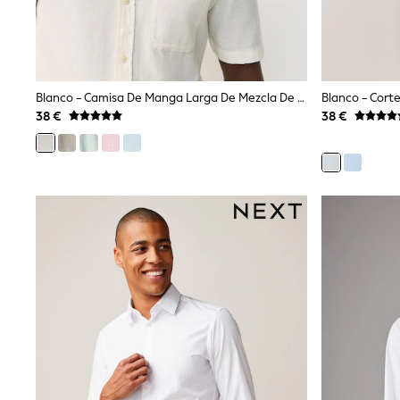
Dresses
Shoes
Cardigans
Skirts
New In
Blanco - Camisa De Manga Larga De Mezcla De Lino - Camisa De Manga Corta De Mezcla De Lino Y Algodón
Nighties
38 €
38 €
Pyjamas
Robes
Sleepsuits
Blanket Hoodies
All Bags & Accessories
New In
Bags
Denim Jackets
Raincoats
Waterproof
Shackets
Puddlesuits
Pramsuits
Gilets
Fleeces
Teddy Borg
Puffers