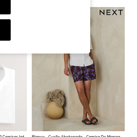
Blanco - Corte Estándar - Pack De 2 Camisas Inteligentes De Manga Larga Y Puño Sencillo De Fácil Cuidado
Blanco - Cuello Abotonado - Camisa De Manga Corta De Mezcla De Lino Y Algodón