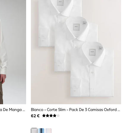
Blanco - Cuello Abotonado - Camisa De Manga Larga En Mezcla De Algodón Y Lino
Blanco - Corte Slim - Pack De 3 Camisas Oxford De Puño Sencillo Y Cuidado Fácil
62 €