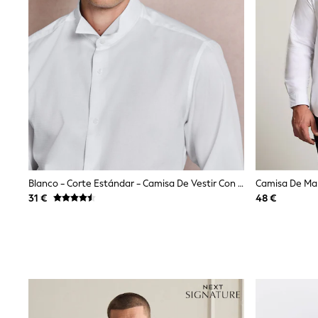
Baker by Ted Baker
Angel & Rocket
JoJo Maman Bébé
Occasionwear
Schoolwear
Partywear
Flower Girl
Bridesmaid
All Baby & Nursery
New in
Babygrows & Sleepsuits
Bodysuits
Sets & Outfits
Blanco - Corte Estándar - Camisa De Vestir Con Cuello Tipo Ala Texturizado
Camisa De Man
Rompersuits & Dungarees
31 €
48 €
Shop All
Hats
A-Z Brands
BOYS
New In
50 - 92cm
98 - 110cm
116 - 134cm
140 - 174cm