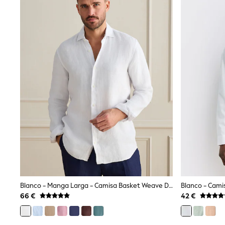
Trending: Top & Short Sets
Trending: Clogs
Toy Story
Pokemon
Spiderman
THE SET
Shop All Clothing
Coats & Jackets
T-Shirts
Sets & Outfits
Sweatshirts & Hoodies
Jumpers & Knitwear
Joggers
Shirts
Trousers & Chinos
Tops
Babygrows & Sleepsuits
Bodysuits & Vests
Jeans
Nightwear & Pyjamas
Blanco - Manga Larga - Camisa Basket Weave De Lino 100% De Signature
Shorts
66 €
42 €
Swimwear
Suits & Waistcoats
All Holiday Shop