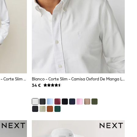
Pajarita Texturizada Blanca/negra - Corte Slim - Pack De Camisa De Corte Estándar Con Puño Doble Y Pajarita
Blanco - Corte Slim - Camisa Oxford De Manga Larga
34 €