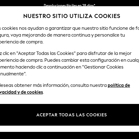
Devoluciones fáciles en 28 días*
NUESTRO SITIO UTILIZA COOKIES
Nos hacemos cargo de todos los impuestos
s cookies nos ayudan a garantizar que nuestro sitio funcione de 
gura, vaya mejorando de manera continua y personalice tu
MUJER
HOMBRE
HOGAR
periencia de compra.
 clic en "Aceptar Todas las Cookies" para disfrutar de la mejor
periencia de compra. Puedes cambiar esta configuración en cualq
CAMISAS BLANCAS DE HOMBRE
(679)
mento haciendo clic a continuación en "Gestionar Cookies
nualmente".
oks con camisas blancas de hombre, un básico para el armario de diario
 deseas obtener más información, consulta nuestra
política de
clásicos te hará estar cómodo y tener un aspecto elegante durante tod
vacidad y de cookies
.
aqueros para conseguir el look casual de vestir por excelencia.
Camisas estampadas
Camisas grises
Camisas negras
ACEPTAR TODAS LAS COOKIES
Marca
Color
Tipo de