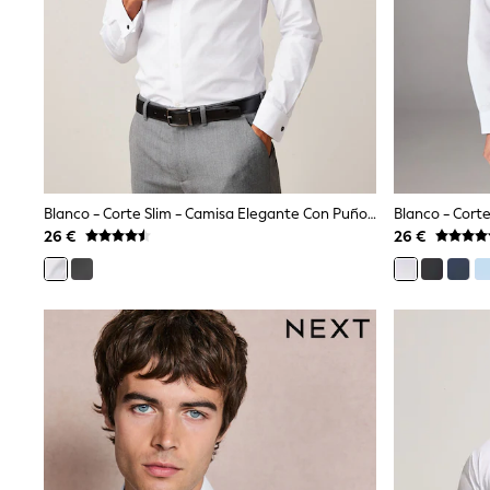
Snowsuits
Shop all
Lilo & Stitch
Bluey
Disney
Peppa Pig
All Girls Sportwear
New In
Trainers
Hoodies & Sweatshirts
Blanco - Corte Slim - Camisa Elegante Con Puño Doble Y Diseño De Cuidado Fácil
T-Shirts & Vests
Leggings
26 €
26 €
Swim
Nike
adidas
All Girls Brands
Nike
adidas
Smiggle
Lipsy Girl
River Island
Boden
Joules
Frugi