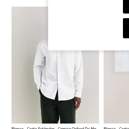
Dresses
Sets & Outfits
Tops
T-Shirts
Nightwear & Pyjamas
Trousers & Leggings
Bodysuits & Vests
Shirts & Blouses
Swimwear
Shorts & Skirts
Babygrows & Sleepsuits
Jeans
Jumpsuits & Playsuits
All Holiday Shop
Tops
Dresses
Shorts
Skirts
Sandals & Sliders
Rash Vests
Sun Safe Swimwear
Sun Hats & Caps
Shop All Footwear
New In
Blanco - Corte Estándar - Camisa Oxford De Manga Larga