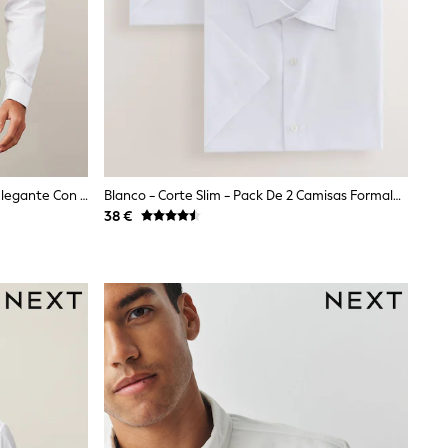
Blanco - Corte Estándar - Camisa Elegante Con Puño Doble Y Diseño De Cuidado Fácil
Blanco - Corte Slim - Pack De 2 Camisas Formales De Manga Corta De Fácil Cuidado
38 €