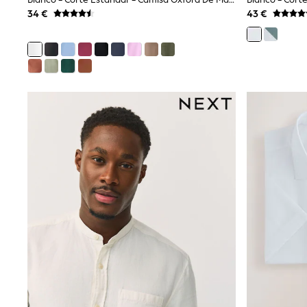
Trainers & Pumps
34 €
43 €
Pram Shoes
School Shoes
Slippers
Boots
Wellies
Wide Fit
Shop All
Dresses
Trousers
Underwear
Socks & Tights
Shirts & Polos
Shirts
Polo Shirts
Knitwear & Jumpers
Sweatshirts
Cardigans
Sports & Swimwear
Coats & Jackets
School Bags
All Occasionwear
All Partywear
Wedding