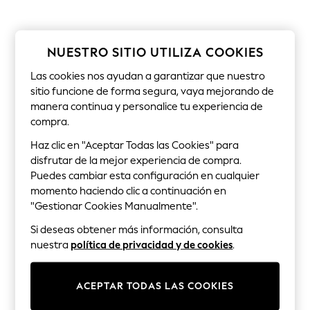
Sets & Outfits
Tops
T-Shirts
Nightwear & Pyjamas
NUESTRO SITIO UTILIZA COOKIES
Trousers & Leggings
Bodysuits & Vests
Las cookies nos ayudan a garantizar que nuestro
Shirts & Blouses
sitio funcione de forma segura, vaya mejorando de
Swimwear
manera continua y personalice tu experiencia de
Shorts & Skirts
compra.
Babygrows & Sleepsuits
Jeans
Haz clic en "Aceptar Todas las Cookies" para
Jumpsuits & Playsuits
disfrutar de la mejor experiencia de compra.
All Holiday Shop
Tops
Puedes cambiar esta configuración en cualquier
Dresses
momento haciendo clic a continuación en
Shorts
"Gestionar Cookies Manualmente".
Skirts
Sandals & Sliders
Si deseas obtener más información, consulta
Rash Vests
nuestra
política de privacidad y de cookies
.
Sun Safe Swimwear
Sun Hats & Caps
Shop All Footwear
ACEPTAR TODAS LAS COOKIES
New In
Trainers & Pumps