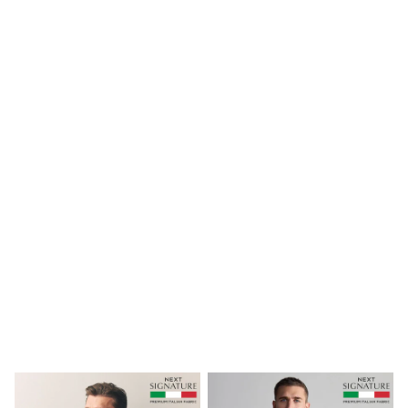
Dresses
Shoes
Cardigans
Skirts
New In
Nighties
Pyjamas
Robes
Sleepsuits
Blanket Hoodies
All Bags & Accessories
New In
Bags
Denim Jackets
Raincoats
Waterproof
Shackets
Puddlesuits
Pramsuits
Gilets
Fleeces
Teddy Borg
Puffers
Snowsuits