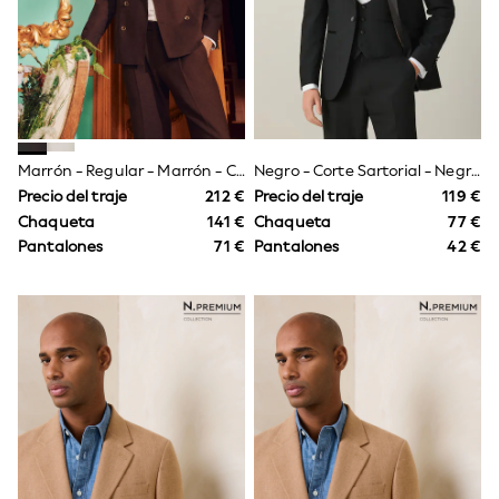
Sandals & Sliders
Rash Vests
Sun Safe Swimwear
Sun Hats & Caps
Shop All Footwear
New In
Trainers
Pram Shoes
Marrón - Regular - Marrón - Chaqueta De Traje De Lino De Corte Slim De River Island
Negro - Corte Sartorial - Negro - Corte Sartorial - Chaqueta De Esmoquin
School Shoes
Precio del traje
212 €
Precio del traje
119 €
Slippers
Chaqueta
141 €
Chaqueta
77 €
Boots
Pantalones
71 €
Pantalones
42 €
Wellies
Wide Fit
Schoolwear
Shop All
Trousers
Shorts
Shirts
Poloshirts
Knitwear & Jumpers
Boys Shoes
Coats & Jackets
Sports & Swimwear