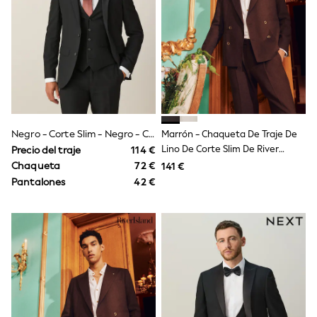
Trending: Clogs
Toy Story
Pokemon
Spiderman
THE SET
Shop All Clothing
Coats & Jackets
T-Shirts
Sets & Outfits
Sweatshirts & Hoodies
Negro - Corte Slim - Negro - Corte Slim - Traje Con Dos Botones
Marrón - Chaqueta De Traje De
Jumpers & Knitwear
Lino De Corte Slim De River
Precio del traje
114 €
Joggers
Island
Shirts
Chaqueta
72 €
141 €
Trousers & Chinos
Pantalones
42 €
Tops
Babygrows & Sleepsuits
Bodysuits & Vests
Jeans
Nightwear & Pyjamas
Shorts
Swimwear
Suits & Waistcoats
All Holiday Shop
Tops & T-Shirts