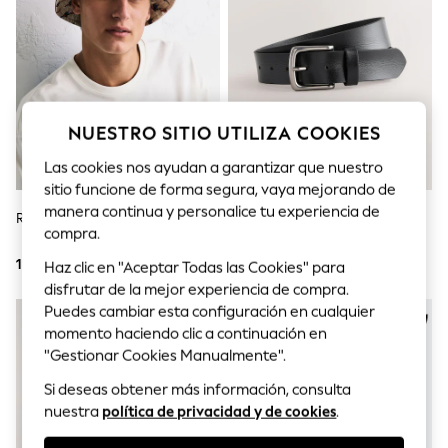
Sets & Outfits
Tops
T-Shirts
Nightwear & Pyjamas
Trousers & Leggings
Bodysuits & Vests
Shirts & Blouses
NUESTRO SITIO UTILIZA COOKIES
Swimwear
Shorts & Skirts
Las cookies nos ayudan a garantizar que nuestro
Babygrows & Sleepsuits
sitio funcione de forma segura, vaya mejorando de
Jeans
manera continua y personalice tu experiencia de
Jumpsuits & Playsuits
Roja Guinness - Gorro
Negro - Cinturón De Piel Casual
All Holiday Shop
compra.
Tops
19 €
26 €
Haz clic en "Aceptar Todas las Cookies" para
Dresses
disfrutar de la mejor experiencia de compra.
Shorts
Skirts
Puedes cambiar esta configuración en cualquier
Sandals & Sliders
momento haciendo clic a continuación en
Rash Vests
"Gestionar Cookies Manualmente".
Sun Safe Swimwear
Sun Hats & Caps
Si deseas obtener más información, consulta
Shop All Footwear
nuestra
política de privacidad y de cookies
.
New In
Trainers & Pumps