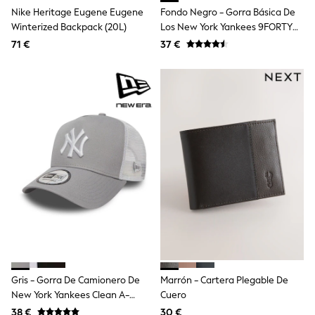
Shop all
Nike Heritage Eugene Eugene
Fondo Negro - Gorra Básica De
Lilo & Stitch
Winterized Backpack (20L)
Los New York Yankees 9FORTY
Bluey
De New Era®
71 €
37 €
Disney
Peppa Pig
All Girls Sportwear
New In
Trainers
Hoodies & Sweatshirts
T-Shirts & Vests
Leggings
Swim
Nike
adidas
All Girls Brands
Nike
adidas
Smiggle
Lipsy Girl
River Island
Boden
Gris - Gorra De Camionero De
Marrón - Cartera Plegable De
Joules
New York Yankees Clean A-
Cuero
Frugi
Frame De New Era®
38 €
30 €
Baker by Ted Baker