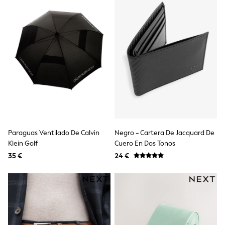
Trending: Clogs
Toy Story
Pokemon
Spiderman
THE SET
Shop All Clothing
Coats & Jackets
T-Shirts
Sets & Outfits
Sweatshirts & Hoodies
Jumpers & Knitwear
Joggers
Shirts
Trousers & Chinos
Paraguas Ventilado De Calvin
Negro - Cartera De Jacquard De
Tops
Klein Golf
Cuero En Dos Tonos
Babygrows & Sleepsuits
35 €
24 €
Bodysuits & Vests
Jeans
Nightwear & Pyjamas
Shorts
Swimwear
Suits & Waistcoats
All Holiday Shop
Tops & T-Shirts