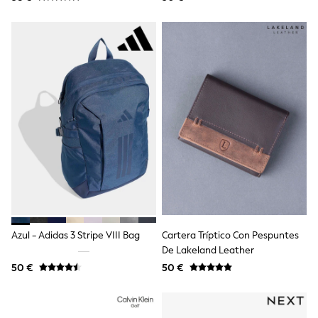
Angel & Rocket
JoJo Maman Bébé
Occasionwear
Schoolwear
Partywear
Flower Girl
Bridesmaid
All Baby & Nursery
New in
Babygrows & Sleepsuits
Bodysuits
Sets & Outfits
Rompersuits & Dungarees
Shop All
Hats
A-Z Brands
BOYS
Azul - Adidas 3 Stripe VIII Bag
Cartera Tríptico Con Pespuntes
New In
De Lakeland Leather
50 - 92cm
50 €
50 €
98 - 110cm
116 - 134cm
140 - 174cm
Trending: Top & Short Sets