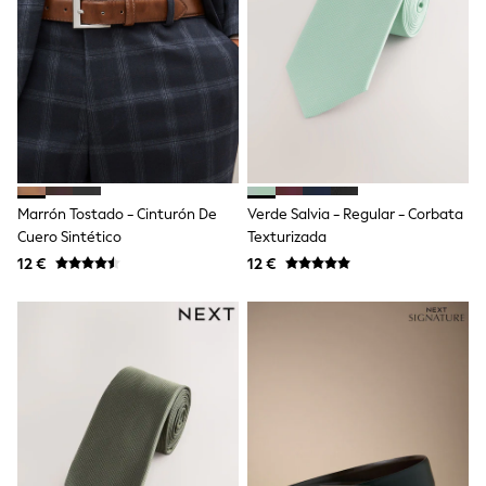
Sandals & Sliders
Rash Vests
Sun Safe Swimwear
Sun Hats & Caps
Shop All Footwear
New In
Trainers
Pram Shoes
School Shoes
Slippers
Marrón Tostado - Cinturón De
Verde Salvia - Regular - Corbata
Boots
Cuero Sintético
Texturizada
Wellies
Wide Fit
12 €
12 €
Schoolwear
Shop All
Trousers
Shorts
Shirts
Poloshirts
Knitwear & Jumpers
Boys Shoes
Coats & Jackets
Sports & Swimwear