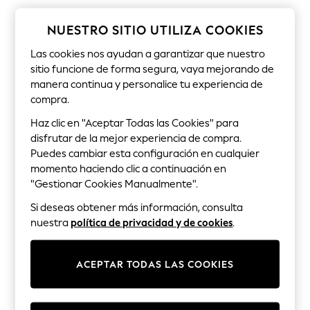
Sets & Outfits
Tops
NUESTRO SITIO UTILIZA COOKIES
T-Shirts
Nightwear & Pyjamas
Las cookies nos ayudan a garantizar que nuestro
Trousers & Leggings
sitio funcione de forma segura, vaya mejorando de
Bodysuits & Vests
Shirts & Blouses
manera continua y personalice tu experiencia de
Swimwear
compra.
Shorts & Skirts
Babygrows & Sleepsuits
Haz clic en "Aceptar Todas las Cookies" para
Jeans
disfrutar de la mejor experiencia de compra.
Jumpsuits & Playsuits
Puedes cambiar esta configuración en cualquier
All Holiday Shop
momento haciendo clic a continuación en
Tops
"Gestionar Cookies Manualmente".
Dresses
Shorts
Si deseas obtener más información, consulta
Skirts
nuestra
política de privacidad y de cookies
.
Sandals & Sliders
Rash Vests
Sun Safe Swimwear
ACEPTAR TODAS LAS COOKIES
Sun Hats & Caps
Shop All Footwear
New In
Trainers & Pumps