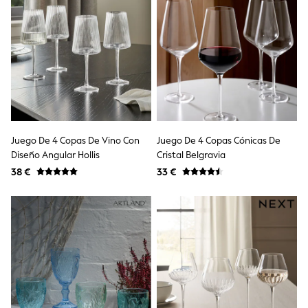
Shop all
Lilo & Stitch
Bluey
Disney
Peppa Pig
All Girls Sportwear
New In
Trainers
Hoodies & Sweatshirts
T-Shirts & Vests
Leggings
Juego De 4 Copas De Vino Con
Juego De 4 Copas Cónicas De
Swim
Diseño Angular Hollis
Cristal Belgravia
Nike
38 €
33 €
adidas
All Girls Brands
Nike
adidas
Smiggle
Lipsy Girl
River Island
Boden
Joules
Frugi
Baker by Ted Baker