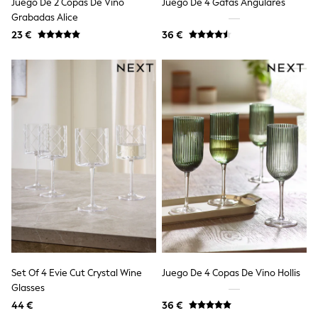
Juego De 2 Copas De Vino
Juego De 4 Gafas Angulares
Sandals & Sliders
Grabadas Alice
Rash Vests
23 €
36 €
Sun Safe Swimwear
Sun Hats & Caps
Shop All Footwear
New In
Trainers
Pram Shoes
School Shoes
Slippers
Boots
Wellies
Wide Fit
Schoolwear
Shop All
Trousers
Shorts
Shirts
Poloshirts
Knitwear & Jumpers
Set Of 4 Evie Cut Crystal Wine
Juego De 4 Copas De Vino Hollis
Boys Shoes
Glasses
Coats & Jackets
44 €
36 €
Sports & Swimwear