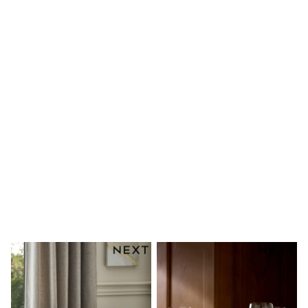
Dresses
Shoes
Cardigans
Skirts
New In
Nighties
Pyjamas
Robes
Sleepsuits
Blanket Hoodies
All Bags & Accessories
New In
Bags
Denim Jackets
Raincoats
Waterproof
Shackets
Puddlesuits
Pramsuits
Gilets
Fleeces
Teddy Borg
Puffers
Snowsuits