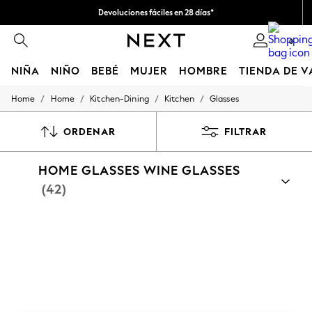
Devoluciones fáciles en 28 días*
Nos hacemos cargo de todos los impuestos
0
NIÑA
NIÑO
BEBÉ
MUJER
HOMBRE
TIENDA DE 
/
/
/
/
Home
Home
Kitchen-Dining
Kitchen
Glasses
GIRLS
New In
50 - 92cm
ORDENAR
FILTRAR
98 - 110cm
116 - 134cm
HOME GLASSES WINE GLASSES
140 - 174cm
Trending: Top & Short Sets
(42)
Trending: Clogs
Toy Story
THE SET
All Clothing
Coats & Jackets
Sweatshirts & Hoodies
Knitwear
Cardigans
Dresses