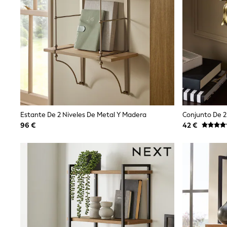
Snowsuits
Shop all
Lilo & Stitch
Bluey
Disney
Peppa Pig
All Girls Sportwear
New In
Trainers
Hoodies & Sweatshirts
T-Shirts & Vests
Leggings
Estante De 2 Niveles De Metal Y Madera
Swim
96 €
42 €
Nike
adidas
All Girls Brands
Nike
adidas
Smiggle
Lipsy Girl
River Island
Boden
Joules
Frugi