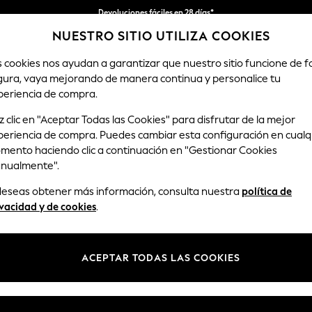
Devoluciones fáciles en 28 días*
NUESTRO SITIO UTILIZA COOKIES
Nos hacemos cargo de todos los impuestos
s cookies nos ayudan a garantizar que nuestro sitio funcione de 
gura, vaya mejorando de manera continua y personalice tu
MUJER
HOMBRE
HOGAR
periencia de compra.
 clic en "Aceptar Todas las Cookies" para disfrutar de la mejor
periencia de compra. Puedes cambiar esta configuración en cualq
HOME SHELVES WALL SHELVES
mento haciendo clic a continuación en "Gestionar Cookies
(35)
nualmente".
 deseas obtener más información, consulta nuestra
política de
Material
Tipo
Habita
vacidad y de cookies
.
ACEPTAR TODAS LAS COOKIES