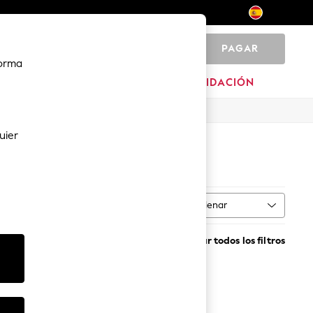
PAGAR
0
forma
MARCAS
LIQUIDACIÓN
uier
Ordenar
ción
MÁS
Borrar todos los filtros