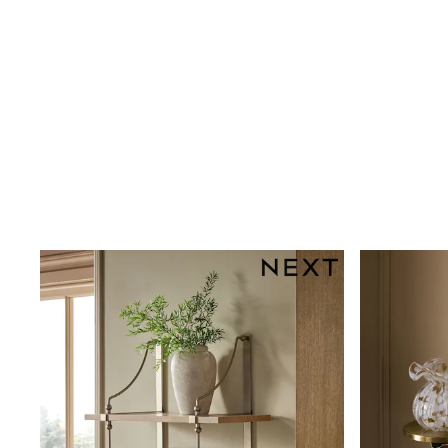
Dresses
Shoes
Cardigans
Skirts
New In
Nighties
Pyjamas
Robes
Sleepsuits
Blanket Hoodies
All Bags & Accessories
New In
Bags
Denim Jackets
Raincoats
Waterproof
Shackets
Puddlesuits
Pramsuits
Gilets
Fleeces
Teddy Borg
Puffers