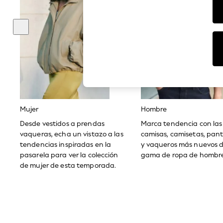
Dresses
Sets & Outfits
Tops
T-Shirts
Nightwear & Pyjamas
Trousers & Leggings
Bodysuits & Vests
Shirts & Blouses
Swimwear
Shorts & Skirts
Babygrows & Sleepsuits
Jeans
Mujer
Hombre
Jumpsuits & Playsuits
All Holiday Shop
Desde vestidos a prendas
Marca tendencia con las
Tops
vaqueras, echa un vistazo a las
camisas, camisetas, pan
Dresses
tendencias inspiradas en la
y vaqueros más nuevos d
Shorts
pasarela para ver la colección
gama de ropa de hombre
Skirts
de mujer de esta temporada.
Sandals & Sliders
Rash Vests
Sun Safe Swimwear
Sun Hats & Caps
Shop All Footwear
New In