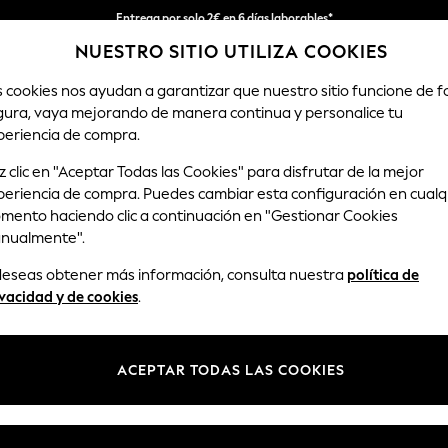
Entrega por solo 2€ en 6 días laborables*
NUESTRO SITIO UTILIZA COOKIES
Devoluciones fáciles en 28 días*
s cookies nos ayudan a garantizar que nuestro sitio funcione de 
gura, vaya mejorando de manera continua y personalice tu
HOMBRE
TIENDA DE VACACIONES
periencia de compra.
 clic en "Aceptar Todas las Cookies" para disfrutar de la mejor
a movido o ya no exista.
periencia de compra. Puedes cambiar esta configuración en cualq
mento haciendo clic a continuación en "Gestionar Cookies
nualmente".
la categoría que estés buscando.
 deseas obtener más información, consulta nuestra
política de
vacidad y de cookies
.
uscarlo arriba.
ACEPTAR TODAS LAS COOKIES