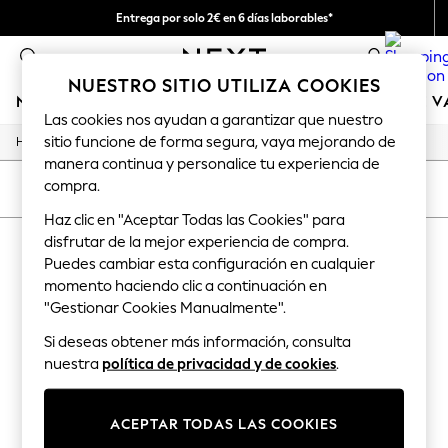
Entrega por solo 2€ en 6 días laborables*
Devoluciones fáciles en 28 días*
0
NUESTRO SITIO UTILIZA COOKIES
NIÑA
NIÑO
BEBÉ
MUJER
HOMBRE
TIENDA DE 
Las cookies nos ayudan a garantizar que nuestro
sitio funcione de forma segura, vaya mejorando de
/
/
/
/
Home
Baby
Nightwear
Sleepwear
Sleepsuits
GIRLS
manera continua y personalice tu experiencia de
New In
compra.
50 - 92cm
ORDENAR
FILTRAR
98 - 110cm
Haz clic en "Aceptar Todas las Cookies" para
116 - 134cm
disfrutar de la mejor experiencia de compra.
BABY SLEEPSUITS HUGGIES PINK
(1)
140 - 174cm
Trending: Top & Short Sets
Puedes cambiar esta configuración en cualquier
Trending: Clogs
momento haciendo clic a continuación en
Toy Story
"Gestionar Cookies Manualmente".
THE SET
All Clothing
Si deseas obtener más información, consulta
Coats & Jackets
nuestra
política de privacidad y de cookies
.
Sweatshirts & Hoodies
Knitwear
Cardigans
ACEPTAR TODAS LAS COOKIES
Dresses