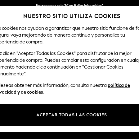
Entrega por solo 2€ en 6 días laborables*
NUESTRO SITIO UTILIZA COOKIES
Devoluciones fáciles en 28 días*
s cookies nos ayudan a garantizar que nuestro sitio funcione de 
gura, vaya mejorando de manera continua y personalice tu
HOMBRE
TIENDA DE VACACIONES
periencia de compra.
 clic en "Aceptar Todas las Cookies" para disfrutar de la mejor
periencia de compra. Puedes cambiar esta configuración en cualq
BABY SLEEPSUITS HATLEY FOOTLESS GIRLS
(1)
mento haciendo clic a continuación en "Gestionar Cookies
nualmente".
Estilo
Géneros
Precio
 deseas obtener más información, consulta nuestra
política de
vacidad y de cookies
.
ACEPTAR TODAS LAS COOKIES