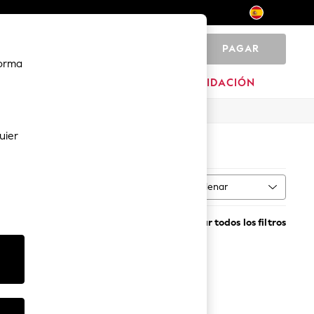
PAGAR
0
forma
HOGAR
MARCAS
LIQUIDACIÓN
uier
Ordenar
MÁS
Borrar todos los filtros