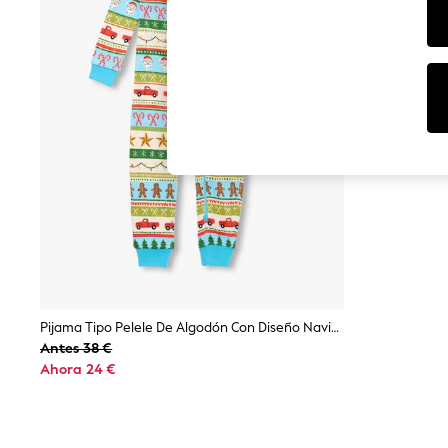
Dresses
Sets & Outfits
Tops
T-Shirts
Nightwear & Pyjamas
Trousers & Leggings
Bodysuits & Vests
Shirts & Blouses
Swimwear
Shorts & Skirts
Babygrows & Sleepsuits
Jeans
Jumpsuits & Playsuits
All Holiday Shop
Tops
Dresses
Shorts
Skirts
Pijama Tipo Pelele De Algodón Con Diseño Navideño Divertido De Grecas Alpinas De Hatley
Sandals & Sliders
Antes 38 €
Rash Vests
Ahora 24 €
Sun Safe Swimwear
Sun Hats & Caps
Shop All Footwear
New In