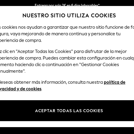
Entrega por solo 2€ en 6 días laborables*
NUESTRO SITIO UTILIZA COOKIES
Devoluciones fáciles en 28 días*
s cookies nos ayudan a garantizar que nuestro sitio funcione de 
gura, vaya mejorando de manera continua y personalice tu
MUJER
HOMBRE
HOGAR
periencia de compra.
 clic en "Aceptar Todas las Cookies" para disfrutar de la mejor
periencia de compra. Puedes cambiar esta configuración en cualq
BABY SLEEPSUITS HATLEY GRAPHIC BOYS
(1)
mento haciendo clic a continuación en "Gestionar Cookies
nualmente".
Estampado
Material
Cantid
 deseas obtener más información, consulta nuestra
política de
paque
vacidad y de cookies
.
ACEPTAR TODAS LAS COOKIES