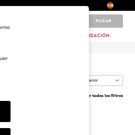
PAGAR
0
forma
MARCAS
LIQUIDACIÓN
uier
Ordenar
ad por
MÁS
te
Borrar todos los filtros