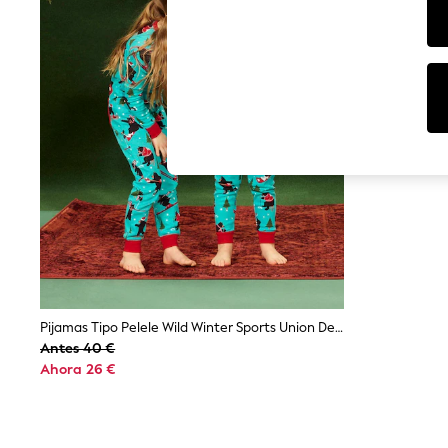
Dresses
Sets & Outfits
Tops
T-Shirts
Nightwear & Pyjamas
Trousers & Leggings
Bodysuits & Vests
Shirts & Blouses
Swimwear
Shorts & Skirts
Babygrows & Sleepsuits
Jeans
Jumpsuits & Playsuits
All Holiday Shop
Tops
Dresses
Shorts
Skirts
Pijamas Tipo Pelele Wild Winter Sports Union De Hatley
Sandals & Sliders
Antes 40 €
Rash Vests
Ahora 26 €
Sun Safe Swimwear
Sun Hats & Caps
Shop All Footwear
New In