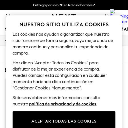
Entrega por solo 2€ en 6 días laborables*
Devoluciones fáciles en 28 días*
0
NUESTRO SITIO UTILIZA COOKIES
NIÑA
NIÑO
BEBÉ
MUJER
HOMBRE
HOGAR
MA
Las cookies nos ayudan a garantizar que nuestro
sitio funcione de forma segura, vaya mejorando de
/
/
/
/
Home
Baby
Nightwear
Sleepwear
Sleepsuits
GIRLS
manera continua y personalice tu experiencia de
New In
compra.
50 - 92cm (0 - 24 months)
ORDENAR
FILTRAR
98 - 110cm (3 - 5 years)
Haz clic en "Aceptar Todas las Cookies" para
116 - 134cm (6 - 9 years)
disfrutar de la mejor experiencia de compra.
BABY SLEEPSUITS CLEARANCE HATLEY CO-ORD
(1)
140 - 174cm (10 - 15+ years)
Trending: Top & Short Sets
Puedes cambiar esta configuración en cualquier
Trending: Clogs
momento haciendo clic a continuación en
Toy Story
"Gestionar Cookies Manualmente".
THE SET
All Clothing
Si deseas obtener más información, consulta
Coats & Jackets
nuestra
política de privacidad y de cookies
.
Sweatshirts & Hoodies
Knitwear
Cardigans
ACEPTAR TODAS LAS COOKIES
Dresses