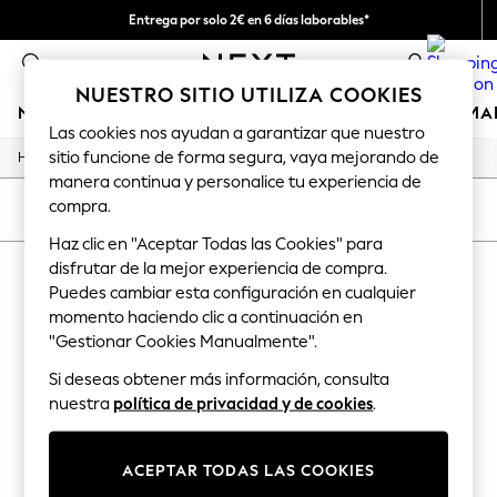
Entrega por solo 2€ en 6 días laborables*
Devoluciones fáciles en 28 días*
0
NUESTRO SITIO UTILIZA COOKIES
NIÑA
NIÑO
BEBÉ
MUJER
HOMBRE
HOGAR
MA
Las cookies nos ayudan a garantizar que nuestro
sitio funcione de forma segura, vaya mejorando de
/
/
/
/
Home
Baby
Nightwear
Sleepwear
Sleepsuits
GIRLS
manera continua y personalice tu experiencia de
New In
compra.
50 - 92cm
ORDENAR
FILTRAR
98 - 110cm
Haz clic en "Aceptar Todas las Cookies" para
116 - 134cm
disfrutar de la mejor experiencia de compra.
PIJAMAS TIPO PELELE DE BEBÉ
140 - 174cm
Trending: Top & Short Sets
Puedes cambiar esta configuración en cualquier
(0)
Trending: Clogs
momento haciendo clic a continuación en
Toy Story
"Gestionar Cookies Manualmente".
THE SET
We found no results matching your search.
All Clothing
Si deseas obtener más información, consulta
Coats & Jackets
nuestra
política de privacidad y de cookies
.
Sweatshirts & Hoodies
Knitwear
Cardigans
ACEPTAR TODAS LAS COOKIES
Dresses