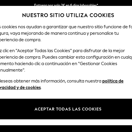
Entrega por solo 2€ en 6 días laborables*
NUESTRO SITIO UTILIZA COOKIES
Devoluciones fáciles en 28 días*
s cookies nos ayudan a garantizar que nuestro sitio funcione de 
gura, vaya mejorando de manera continua y personalice tu
MUJER
HOMBRE
HOGAR
periencia de compra.
 clic en "Aceptar Todas las Cookies" para disfrutar de la mejor
periencia de compra. Puedes cambiar esta configuración en cualq
BY SLEEPSUITS HATLEY CREAM LONG SLEEVE
(1)
mento haciendo clic a continuación en "Gestionar Cookies
nualmente".
Color
Manga
Uso
 deseas obtener más información, consulta nuestra
política de
vacidad y de cookies
.
ACEPTAR TODAS LAS COOKIES