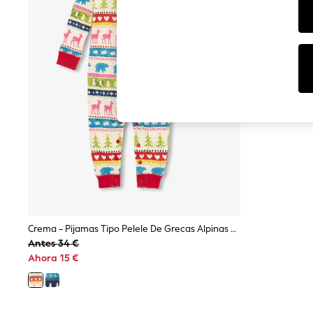
Dresses
Sets & Outfits
Tops
T-Shirts
Nightwear & Pyjamas
Trousers & Leggings
Bodysuits & Vests
Shirts & Blouses
Swimwear
Shorts & Skirts
Babygrows & Sleepsuits
Jeans
Jumpsuits & Playsuits
All Holiday Shop
Tops
Dresses
Shorts
Skirts
Crema - Pijamas Tipo Pelele De Grecas Alpinas De Navidad De Hatley
Sandals & Sliders
Antes 34 €
Rash Vests
Ahora 15 €
Sun Safe Swimwear
Sun Hats & Caps
Shop All Footwear
New In