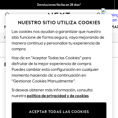
Devoluciones fáciles en 28 días*
Nos hacemos cargo de todos los impuestos
0
NUESTRO SITIO UTILIZA COOKIES
NIÑA
NIÑO
BEBÉ
MUJER
HOMBRE
HOGAR
MA
Las cookies nos ayudan a garantizar que nuestro
sitio funcione de forma segura, vaya mejorando de
/
/
/
/
Home
Baby
Nightwear
Sleepwear
Sleepsuits
GIRLS
manera continua y personalice tu experiencia de
New In
compra.
50 - 92cm (0 - 24 months)
ORDENAR
FILTRAR
98 - 110cm (3 - 5 years)
Haz clic en "Aceptar Todas las Cookies" para
116 - 134cm (6 - 9 years)
disfrutar de la mejor experiencia de compra.
BABY SLEEPSUITS CREAM HATLEY BOYS
140 - 174cm (10 - 15+ years)
Trending: Top & Short Sets
Puedes cambiar esta configuración en cualquier
(1)
Trending: Clogs
momento haciendo clic a continuación en
Toy Story
"Gestionar Cookies Manualmente".
THE SET
All Clothing
Si deseas obtener más información, consulta
Coats & Jackets
nuestra
política de privacidad y de cookies
.
Sweatshirts & Hoodies
Knitwear
Cardigans
ACEPTAR TODAS LAS COOKIES
Dresses