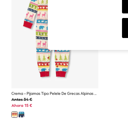
Dresses
Sets & Outfits
Tops
T-Shirts
Nightwear & Pyjamas
Trousers & Leggings
Bodysuits & Vests
Shirts & Blouses
Swimwear
Shorts & Skirts
Babygrows & Sleepsuits
Jeans
Jumpsuits & Playsuits
All Holiday Shop
Tops
Dresses
Shorts
Skirts
Crema - Pijamas Tipo Pelele De Grecas Alpinas De Navidad De Hatley
Sandals & Sliders
Antes 34 €
Rash Vests
Ahora 15 €
Sun Safe Swimwear
Sun Hats & Caps
Shop All Footwear
New In