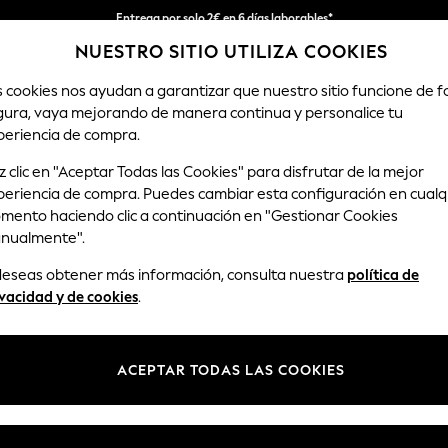
Entrega por solo 2€ en 6 días laborables*
NUESTRO SITIO UTILIZA COOKIES
Devoluciones fáciles en 28 días*
s cookies nos ayudan a garantizar que nuestro sitio funcione de 
gura, vaya mejorando de manera continua y personalice tu
MUJER
HOMBRE
HOGAR
periencia de compra.
 clic en "Aceptar Todas las Cookies" para disfrutar de la mejor
periencia de compra. Puedes cambiar esta configuración en cualq
ABY SLEEPSUITS CLEARANCE HATLEY CREAM
(1)
mento haciendo clic a continuación en "Gestionar Cookies
nualmente".
Uso
Precio
 deseas obtener más información, consulta nuestra
política de
vacidad y de cookies
.
ACEPTAR TODAS LAS COOKIES