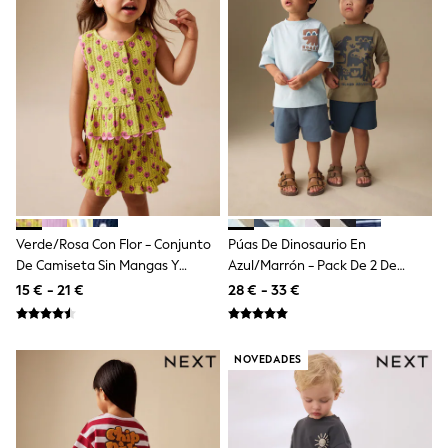
School Bags
Stationery
Underwear & Socks
All Occasionwear
Communion
Wedding
Shirts
Trousers
Shoes
Suit Jackets
Suit Trousers
Waistcoats
Ties
Verde/rosa Con Flor - Conjunto
Púas De Dinosaurio En
New In
De Camiseta Sin Mangas Y
Azul/marrón - Pack De 2 De
Pyjamas
Pantalones Cortos De Corte
Conjunto De Camiseta De
Robes
15 € - 21 €
28 € - 33 €
Peplum (3 Meses-7 Años)
Manga Corta Y Pantalones
Socks
All Accessories
Cortos (3 Meses-7 Años)
New In
NOVEDADES
Bags
Hats
Denim Jackets
Raincoats
Waterproof