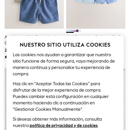
Sets & Outfits
Tops
T-Shirts
Nightwear & Pyjamas
Trousers & Leggings
Bodysuits & Vests
Shirts & Blouses
Azul Marino/gris Piedra/azul
Azul Con León - Conjunto De 6
Swimwear
Cambray - Pack 3 De Pantalones
Piezas Con Camisetas Y
NUESTRO SITIO UTILIZA COOKIES
Shorts & Skirts
Cortos Sin Cierres (3meses-
Pantalones Cortos Para Bebé (0
22 € - 28 €
39 € - 41 €
Babygrows & Sleepsuits
Las cookies nos ayudan a garantizar que nuestro
7años)
Meses-3 Años)
Jeans
sitio funcione de forma segura, vaya mejorando de
Jumpsuits & Playsuits
manera continua y personalice tu experiencia de
All Holiday Shop
Tops
compra.
Dresses
Haz clic en "Aceptar Todas las Cookies" para
Shorts
Skirts
disfrutar de la mejor experiencia de compra.
Sandals & Sliders
Puedes cambiar esta configuración en cualquier
Rash Vests
momento haciendo clic a continuación en
Sun Safe Swimwear
"Gestionar Cookies Manualmente".
Sun Hats & Caps
Shop All Footwear
Si deseas obtener más información, consulta
New In
nuestra
política de privacidad y de cookies
.
Trainers & Pumps