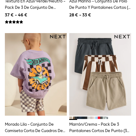
Textura En Azul/verde/neutro -
Azul Marino - Conjunto De Polo
Shop all
Pack De 3 De Conjunto De
De Punto Y Pantalones Cortos (3
Lilo & Stitch
Camiseta De Manga Corta Y
Meses-10 Años)
Bluey
37 € - 46 €
28 € - 33 €
Pantalones Cortos (3 Meses-7
Disney
Peppa Pig
Años)
All Girls Sportwear
New In
Trainers
Hoodies & Sweatshirts
T-Shirts & Vests
Leggings
Swim
Nike
adidas
All Girls Brands
Nike
adidas
Smiggle
Lipsy Girl
River Island
Boden
Joules
Morado Lila - Conjunto De
Marrón/crema - Pack De 3
Frugi
Camiseta Corta De Cuadros De
Pantalones Cortos De Punto (3
Baker by Ted Baker