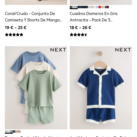
Dresses
Shoes
Cardigans
Coral/crudo - Conjunto De
Cuadros Dameros En Gris
Skirts
Camiseta Y Shorts De Manga
Antracita - Pack De 3
New In
Corta De Moana De Disney (3
Pantalones Cortos De Punto (3
19 € - 25 €
18 € - 26 €
Nighties
Meses-7 Años)
Meses - 7 Años)
Pyjamas
Robes
Sleepsuits
Blanket Hoodies
All Bags & Accessories
New In
Bags
Denim Jackets
Raincoats
Waterproof
Shackets
Puddlesuits
Pramsuits
Gilets
Fleeces
Teddy Borg
Puffers
Snowsuits