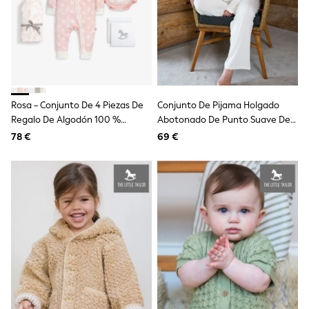
Vests
Sleepsuits
Rompersuits
Socks
Newborn Accessories
All Footwear
First Walkers
All Accessories
Rosa - Conjunto De 4 Piezas De
Conjunto De Pijama Holgado
Hats
Regalo De Algodón 100 %
Abotonado De Punto Suave De
All Nursery
Welcome Little Baby De The
Lenzing™ EcoVera™ De The Little
78 €
69 €
Blankets
Little Tailor
Tailor
Muslins
Towels
All Feeding & Weaning
Bibs
A-Z Brands
aden + anais
Baker by Ted Baker
Gap
JoJo Maman Bébé
Mamas & Papas
Seraphine
The Little White Company