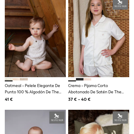
All Boys Brands
Nike
Reiss
Abercrombie & Fitch
Tommy Hilfiger
Converse
Boden
Smiggle
Baker by Ted Baker
Timberland
Paul Smith Jr
JoJo Maman Bébé
Vanilla Underground
All Baby & Nursery
New in
Babygrows & Sleepsuits
Oatmeal - Pelele Elegante De
Crema - Pijama Corto
Bodysuits & Vests
Punto 100 % Algodón De The
Abotonado De Satén De The
Sets & Outfits
Little Tailor
Little Tailor
41 €
37 € - 40 €
Rompersuits & Dungarees
Shop All
Summer Hats & Caps
BOSS
Fatface
BABY