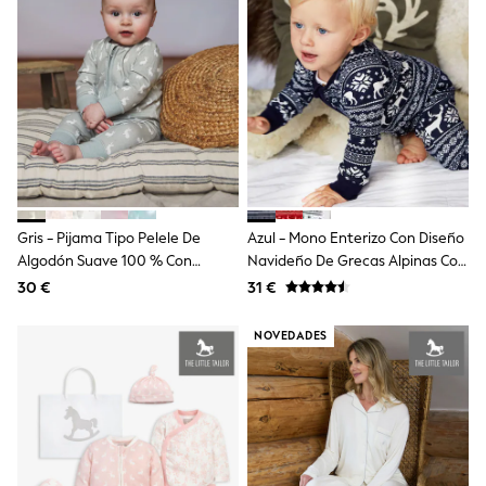
50-56cm
56-62cm
62-68cm
68-74cm
74-80cm
80-86cm
86-92cm
Boys
Girls
All Maternity
All Clothing
Cardigans & Knitwear
Gris - Pijama Tipo Pelele De
Azul - Mono Enterizo Con Diseño
Coats & Pramsuits
Algodón Suave 100 % Con
Navideño De Grecas Alpinas Con
Dresses
Cremallera En La Parte
Renos Para Bebé De Algodón
30 €
31 €
Dungarees
Delantera De The Little Tailor
100% E The Little Tailor
Leggings
NOVEDADES
Occasionwear
Sets & Outfits
Shorts
Swimwear
Socks & Tights
Tops & T-Shirts
Trousers & Joggers
All Newborn Clothing