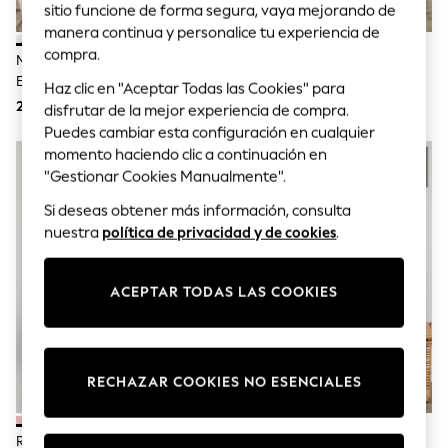
sitio funcione de forma segura, vaya mejorando de
Pram Shoes
School Shoes
manera continua y personalice tu experiencia de
Slippers
compra.
Manta Suave De Punto Con
Rosa - Toalla De Baño Con
Boots
Estampado De Conejitos Para
Capucha Para Bebé De The
Haz clic en "Aceptar Todas las Cookies" para
Wellies
Bebé De The Little Tailor The
Little Tailor
24 €
31 €
Wide Fit
disfrutar de la mejor experiencia de compra.
Little Tailor
Shop All
Puedes cambiar esta configuración en cualquier
Dresses
momento haciendo clic a continuación en
Trousers
"Gestionar Cookies Manualmente".
Underwear
Socks & Tights
Si deseas obtener más información, consulta
Shirts & Polos
nuestra
política de privacidad y de cookies
.
Shirts
Polo Shirts
Knitwear & Jumpers
ACEPTAR TODAS LAS COOKIES
Sweatshirts
Cardigans
Sports & Swimwear
Coats & Jackets
School Bags
RECHAZAR COOKIES NO ESENCIALES
All Occasionwear
All Partywear
Wedding
Rosa - Albornoz De Rizo De
Blanco - Albornoz De Rizo De