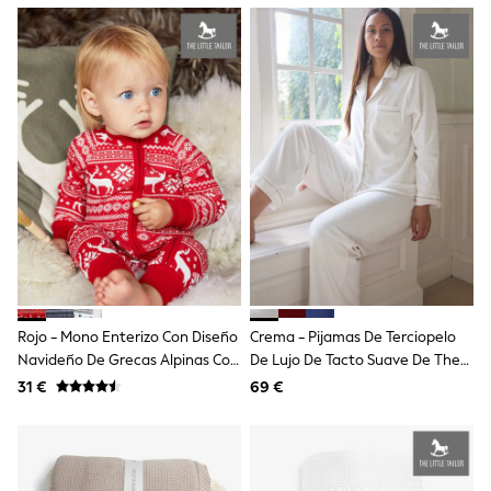
Shop all
Lilo & Stitch
Bluey
Disney
Peppa Pig
All Girls Sportwear
New In
Trainers
Hoodies & Sweatshirts
T-Shirts & Vests
Leggings
Swim
Nike
adidas
All Girls Brands
Nike
Rojo - Mono Enterizo Con Diseño
Crema - Pijamas De Terciopelo
adidas
Navideño De Grecas Alpinas Con
De Lujo De Tacto Suave De The
Smiggle
Renos Para Bebé De Algodón
Little Tailor
Lipsy Girl
31 €
69 €
100% E The Little Tailor
River Island
Boden
Joules
Frugi
Baker by Ted Baker