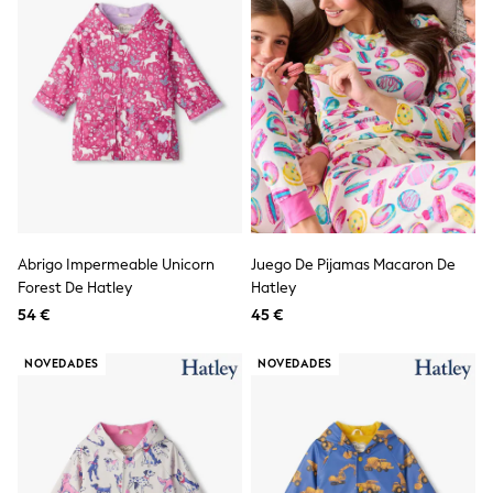
Angel & Rocket
JoJo Maman Bébé
Occasionwear
Schoolwear
Partywear
Flower Girl
Bridesmaid
All Baby & Nursery
New in
Babygrows & Sleepsuits
Bodysuits
Sets & Outfits
Abrigo Impermeable Unicorn
Juego De Pijamas Macaron De
Rompersuits & Dungarees
Forest De Hatley
Hatley
Shop All
Hats
54 €
45 €
A-Z Brands
BOYS
NOVEDADES
NOVEDADES
New In
50 - 92cm (0 - 24 months)
98 - 110cm (3 - 5 years)
116 - 134cm (6 - 9 years)
140 - 174cm (10 - 15+ years)
Trending: Top & Short Sets