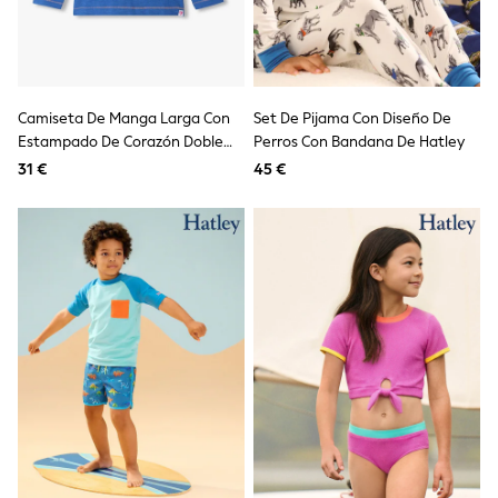
Sandals & Sliders
Rash Vests
Sun Safe Swimwear
Sun Hats & Caps
Shop All Footwear
Camiseta De Manga Larga Con
Set De Pijama Con Diseño De
New In
Estampado De Corazón Doble
Perros Con Bandana De Hatley
Trainers
Pram Shoes
De Hatley
31 €
45 €
School Shoes
Slippers
Boots
Wellies
Wide Fit
Schoolwear
Shop All
Trousers
Shorts
Shirts
Poloshirts
Knitwear & Jumpers
Boys Shoes
Coats & Jackets
Sports & Swimwear