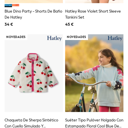
School Bags
Stationery
Blue Dino Party - Shorts De Baño
Hatley Rose Violet Short Sleeve
Underwear & Socks
De Hatley
All Occasionwear
Tankini Set
Communion
34 €
45 €
Wedding
Shirts
NOVEDADES
NOVEDADES
Trousers
Shoes
Suit Jackets
Suit Trousers
Waistcoats
Ties
New In
Pyjamas
Robes
Socks
All Accessories
New In
Bags
Hats
Denim Jackets
Chaqueta De Sherpa Sintético
Suéter Tipo Pulóver Holgado Con
Raincoats
Waterproof
Con Cuello Simulado Y
Estampado Floral Cool Blue De