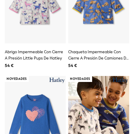
Trending: Clogs
Toy Story
Pokemon
Spiderman
THE SET
Shop All Clothing
Coats & Jackets
T-Shirts
Sets & Outfits
Abrigo Impermeable Con Cierre
Chaqueta Impermeable Con
Sweatshirts & Hoodies
A Presión Little Pups De Hatley
Cierre A Presión De Camiones De
Jumpers & Knitwear
Joggers
Construcción De Hatley
54 €
54 €
Shirts
Trousers & Chinos
NOVEDADES
NOVEDADES
Tops
Babygrows & Sleepsuits
Bodysuits & Vests
Jeans
Nightwear & Pyjamas
Shorts
Swimwear
Suits & Waistcoats
All Holiday Shop
Tops & T-Shirts