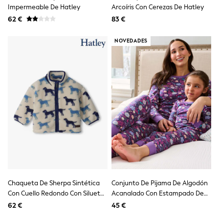
Dresses
Impermeable De Hatley
Arcoíris Con Cerezas De Hatley
Shoes
62 €
Cardigans
83 €
Skirts
New In
NOVEDADES
Nighties
Pyjamas
Robes
Sleepsuits
Blanket Hoodies
All Bags & Accessories
New In
Bags
Denim Jackets
Raincoats
Waterproof
Shackets
Puddlesuits
Pramsuits
Gilets
Chaqueta De Sherpa Sintética
Conjunto De Pijama De Algodón
Fleeces
Con Cuello Redondo Con Siluetas
Acanalado Con Estampado De
Teddy Borg
De Labrador De Hatley
Pequeñas Flores De Hatley
Puffers
62 €
45 €
Snowsuits