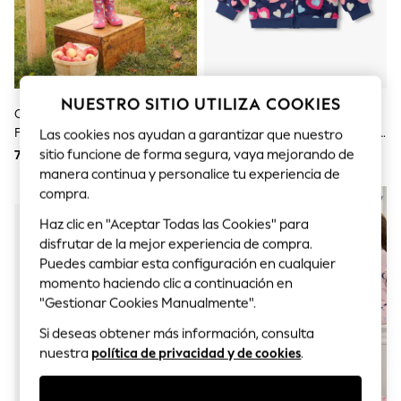
Sets & Outfits
Tops
T-Shirts
Nightwear & Pyjamas
Trousers & Leggings
Bodysuits & Vests
NUESTRO SITIO UTILIZA COOKIES
Shirts & Blouses
Chaqueta Con Forro Sherpa Con
Sudadera Con Capucha Y
Swimwear
Flores Pequeñas De Hatley
Cremallera De Polar Con Diseño
Las cookies nos ayudan a garantizar que nuestro
Shorts & Skirts
De Muchos Corazones De Hatley
sitio funcione de forma segura, vaya mejorando de
78 €
54 €
Babygrows & Sleepsuits
manera continua y personalice tu experiencia de
Jeans
Jumpsuits & Playsuits
compra.
NOVEDADES
NOVEDADES
All Holiday Shop
Haz clic en "Aceptar Todas las Cookies" para
Tops
Dresses
disfrutar de la mejor experiencia de compra.
Shorts
Puedes cambiar esta configuración en cualquier
Skirts
momento haciendo clic a continuación en
Sandals & Sliders
"Gestionar Cookies Manualmente".
Rash Vests
Sun Safe Swimwear
Si deseas obtener más información, consulta
Sun Hats & Caps
nuestra
política de privacidad y de cookies
.
Shop All Footwear
New In
Trainers & Pumps