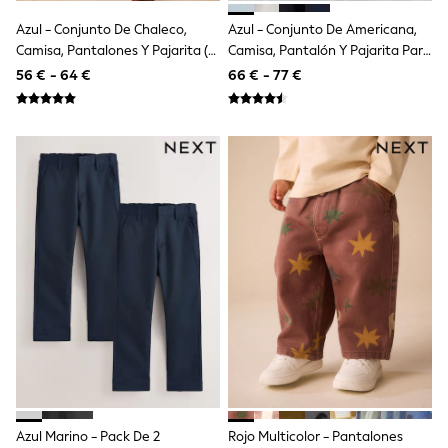
School Bags
Stationery
Azul - Conjunto De Chaleco,
Azul - Conjunto De Americana,
Underwear & Socks
Camisa, Pantalones Y Pajarita (3
Camisa, Pantalón Y Pajarita Para
All Occasionwear
Meses - 9 Años)
Bebé (3 Meses - 12 Años)
56 € - 64 €
66 € - 77 €
Communion
Wedding
Shirts
Trousers
Shoes
Suit Jackets
Suit Trousers
Waistcoats
Ties
New In
Pyjamas
Robes
Socks
All Accessories
New In
Bags
Hats
Denim Jackets
Raincoats
Azul Marino - Pack De 2
Rojo Multicolor - Pantalones
Waterproof