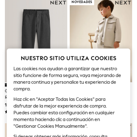
Sets & Outfits
NOVEDADES
Tops
T-Shirts
Nightwear & Pyjamas
Trousers & Leggings
Bodysuits & Vests
Shirts & Blouses
Swimwear
Shorts & Skirts
Babygrows & Sleepsuits
NUESTRO SITIO UTILIZA COOKIES
Jeans
Jumpsuits & Playsuits
Las cookies nos ayudan a garantizar que nuestro
All Holiday Shop
sitio funcione de forma segura, vaya mejorando de
Tops
manera continua y personalice tu experiencia de
Dresses
Shorts
compra.
Gris - Pantalones De Pernera
Crema - Set De Chaqueta De
Skirts
Recta Escolares (3-17 Años)
Vestir Y Pantalones 3 Piece
Haz clic en "Aceptar Todas las Cookies" para
Sandals & Sliders
(3meses A7años)
11 € - 21 €
33 € - 41 €
disfrutar de la mejor experiencia de compra.
Rash Vests
Sun Safe Swimwear
Puedes cambiar esta configuración en cualquier
Sun Hats & Caps
momento haciendo clic a continuación en
Shop All Footwear
"Gestionar Cookies Manualmente".
New In
Trainers & Pumps
Si deseas obtener más información, consulta