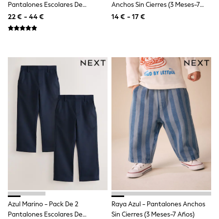
Pantalones Escolares De
Anchos Sin Cierres (3 Meses-7
Shackets
Pernera Recta (3-17años)
Años)
Puddlesuits
22 € - 44 €
14 € - 17 €
Pramsuits
Gilets
Fleeces
Teddy Borg
Puffers
Snowsuits
Shop All
Minecraft
Spiderman
Marvel
Pokemon
All Boys Sportswear
New In
Sneakers
Hoodies & Sweatshirts
T-Shirts & Polo Shirts
Jackets
Joggers & Shorts
Tracksuits
Nike
Azul Marino - Pack De 2
Raya Azul - Pantalones Anchos
adidas
Pantalones Escolares De
Sin Cierres (3 Meses-7 Años)