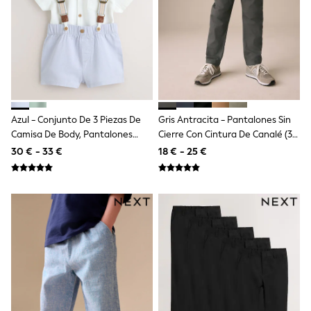
Shop all
Lilo & Stitch
Bluey
Disney
Peppa Pig
All Girls Sportwear
New In
Trainers
Hoodies & Sweatshirts
Azul - Conjunto De 3 Piezas De
Gris Antracita - Pantalones Sin
T-Shirts & Vests
Camisa De Body, Pantalones
Cierre Con Cintura De Canalé (3-
Leggings
Cortos Y Tirantes Para Bebé (0
16años)
Swim
30 € - 33 €
18 € - 25 €
Meses-2 Años)
Nike
adidas
All Girls Brands
Nike
adidas
Smiggle
Lipsy Girl
River Island
Boden
Joules
Frugi
Baker by Ted Baker