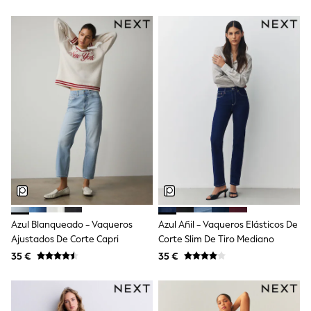
Angel & Rocket
JoJo Maman Bébé
Occasionwear
Schoolwear
Partywear
Flower Girl
Bridesmaid
All Baby & Nursery
New in
Babygrows & Sleepsuits
Bodysuits
Sets & Outfits
Rompersuits & Dungarees
Shop All
Hats
A-Z Brands
BOYS
Azul Blanqueado - Vaqueros
Azul Añil - Vaqueros Elásticos De
New In
Ajustados De Corte Capri
Corte Slim De Tiro Mediano
50 - 92cm
35 €
35 €
98 - 110cm
116 - 134cm
140 - 174cm
Trending: Top & Short Sets