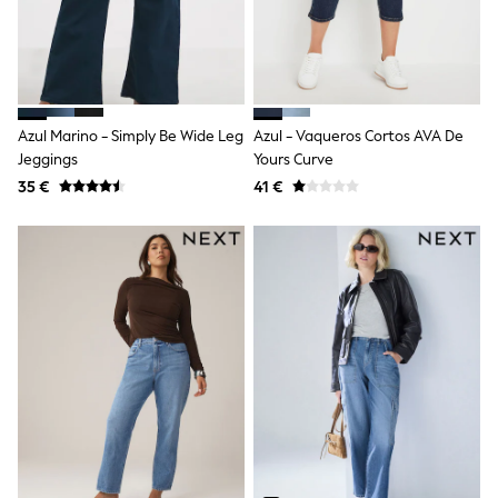
School Bags
Stationery
Underwear & Socks
All Occasionwear
Communion
Wedding
Shirts
Azul Marino - Simply Be Wide Leg
Azul - Vaqueros Cortos AVA De
Trousers
Jeggings
Yours Curve
Shoes
35 €
41 €
Suit Jackets
Suit Trousers
Waistcoats
Ties
New In
Pyjamas
Robes
Socks
All Accessories
New In
Bags
Hats
Denim Jackets
Raincoats
Waterproof