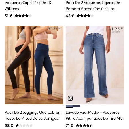
Vaqueros Capri 24/7 De JD
Pack De 2 Vaqueros Ligeros De
Shop all
Lilo & Stitch
Williams
Pernera Ancha Con Cintura
Bluey
Elástica De The Set
31 €
45 €
Disney
Peppa Pig
All Girls Sportwear
New In
Trainers
Hoodies & Sweatshirts
T-Shirts & Vests
Leggings
Swim
Nike
adidas
All Girls Brands
Nike
adidas
Smiggle
Lipsy Girl
River Island
Boden
Pack De 2 Jeggings Que Cubren
Lavado Azul Medio - Vaqueros
Joules
Hasta La Mitad De La Barriga
Pitillo Acampanados De Tiro Alto
Frugi
Premamá De Seraphine
De Lipsy
98 €
71 €
Baker by Ted Baker