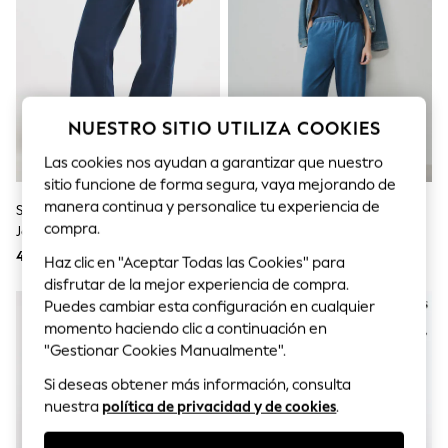
Sets & Outfits
Tops
T-Shirts
Nightwear & Pyjamas
Trousers & Leggings
Bodysuits & Vests
Shirts & Blouses
NUESTRO SITIO UTILIZA COOKIES
Swimwear
Shorts & Skirts
Las cookies nos ayudan a garantizar que nuestro
Babygrows & Sleepsuits
sitio funcione de forma segura, vaya mejorando de
Jeans
manera continua y personalice tu experiencia de
Simply Be Wide Leg Weekender
Azul - Pantalones De Punto De
Jumpsuits & Playsuits
compra.
Jeggings
Denim De Pernera Tipo Barril
All Holiday Shop
Tops
40 €
44 €
Haz clic en "Aceptar Todas las Cookies" para
Dresses
disfrutar de la mejor experiencia de compra.
Shorts
Puedes cambiar esta configuración en cualquier
Skirts
Sandals & Sliders
momento haciendo clic a continuación en
Rash Vests
"Gestionar Cookies Manualmente".
Sun Safe Swimwear
Si deseas obtener más información, consulta
Sun Hats & Caps
Shop All Footwear
nuestra
política de privacidad y de cookies
.
New In
Trainers & Pumps