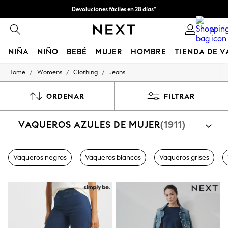
Devoluciones fáciles en 28 días*
Nos hacemos cargo de todos los impuestos
0
NIÑA
NIÑO
BEBÉ
MUJER
HOMBRE
TIENDA DE 
/
/
/
Home
Womens
Clothing
Jeans
GIRLS
New In
50 - 92cm
ORDENAR
FILTRAR
98 - 110cm
116 - 134cm
VAQUEROS AZULES DE MUJER
(1911)
140 - 174cm
Trending: Top & Short Sets
Trending: Clogs
Toy Story
Vaqueros negros
Vaqueros blancos
Vaqueros grises
THE SET
All Clothing
Coats & Jackets
Sweatshirts & Hoodies
Knitwear
Cardigans
Dresses