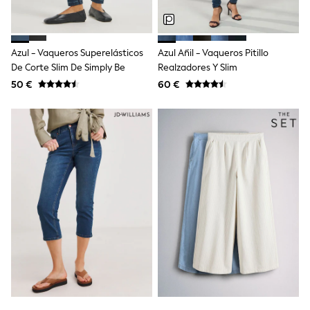
Dresses
Shoes
Cardigans
Skirts
Azul - Vaqueros Superelásticos
Azul Añil - Vaqueros Pitillo
New In
Nighties
De Corte Slim De Simply Be
Realzadores Y Slim
Pyjamas
50 €
60 €
Robes
Sleepsuits
Blanket Hoodies
All Bags & Accessories
New In
Bags
Denim Jackets
Raincoats
Waterproof
Shackets
Puddlesuits
Pramsuits
Gilets
Fleeces
Teddy Borg
Puffers
Snowsuits