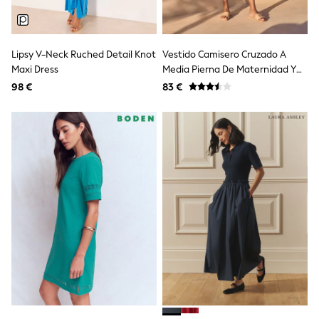
Dresses
Shoes
Cardigans
Skirts
Lipsy V-Neck Ruched Detail Knot
Vestido Camisero Cruzado A
New In
Nighties
Maxi Dress
Media Pierna De Maternidad Y
Pyjamas
Lactancia De Seraphine
98 €
83 €
Robes
Sleepsuits
Blanket Hoodies
All Bags & Accessories
New In
Bags
Denim Jackets
Raincoats
Waterproof
Shackets
Puddlesuits
Pramsuits
Gilets
Fleeces
Teddy Borg
Puffers
Snowsuits