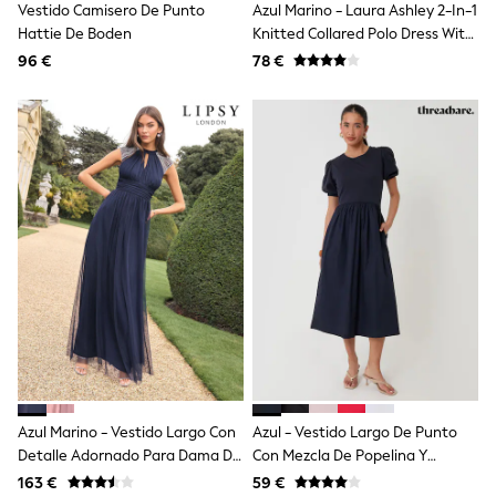
Vestido Camisero De Punto
Azul Marino - Laura Ashley 2-In-1
Shop all
Lilo & Stitch
Hattie De Boden
Knitted Collared Polo Dress With
Bluey
Cotton Skirt
96 €
78 €
Disney
Peppa Pig
All Girls Sportwear
New In
Trainers
Hoodies & Sweatshirts
T-Shirts & Vests
Leggings
Swim
Nike
adidas
All Girls Brands
Nike
adidas
Smiggle
Lipsy Girl
River Island
Boden
Azul Marino - Vestido Largo Con
Azul - Vestido Largo De Punto
Joules
Detalle Adornado Para Dama De
Con Mezcla De Popelina Y
Frugi
Honor De Lipsy
Mangas Abullonadas De
163 €
59 €
Baker by Ted Baker