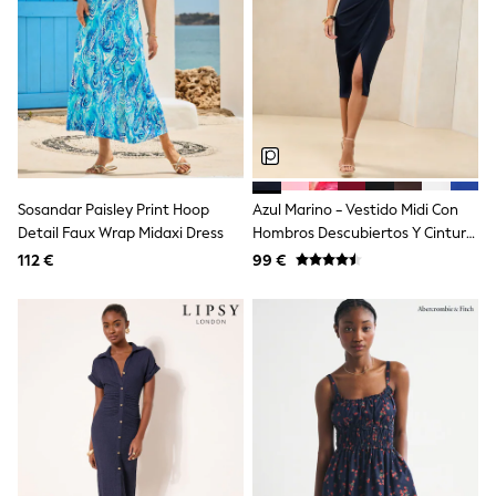
School Bags
Stationery
Underwear & Socks
All Occasionwear
Communion
Wedding
Shirts
Trousers
Shoes
Suit Jackets
Sosandar Paisley Print Hoop
Azul Marino - Vestido Midi Con
Suit Trousers
Detail Faux Wrap Midaxi Dress
Hombros Descubiertos Y Cintura
Waistcoats
Fruncida De Lipsy
Ties
112 €
99 €
New In
Pyjamas
Robes
Socks
All Accessories
New In
Bags
Hats
Denim Jackets
Raincoats
Waterproof