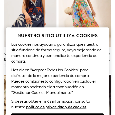
Sets & Outfits
Tops
T-Shirts
Nightwear & Pyjamas
Trousers & Leggings
Bodysuits & Vests
Shirts & Blouses
NUESTRO SITIO UTILIZA COOKIES
Swimwear
Shorts & Skirts
Las cookies nos ayudan a garantizar que nuestro
Babygrows & Sleepsuits
sitio funcione de forma segura, vaya mejorando de
Jeans
Vestido A Media Pierna Con
Azul - Vestido A Media Pierna De
Jumpsuits & Playsuits
manera continua y personalice tu experiencia de
Bordado Tropical Eloise De
Mezcla De Lino Con Tirantes De
All Holiday Shop
compra.
Tops
Monsoon
Friends Like These
120 €
64 €
Dresses
Haz clic en "Aceptar Todas las Cookies" para
Shorts
disfrutar de la mejor experiencia de compra.
Skirts
Puedes cambiar esta configuración en cualquier
Sandals & Sliders
momento haciendo clic a continuación en
Rash Vests
"Gestionar Cookies Manualmente".
Sun Safe Swimwear
Sun Hats & Caps
Si deseas obtener más información, consulta
Shop All Footwear
nuestra
política de privacidad y de cookies
.
New In
Trainers & Pumps