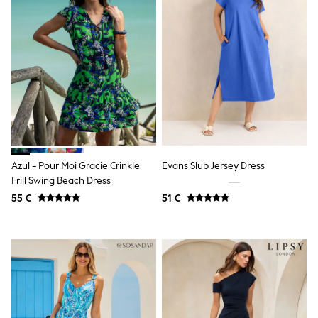
Sandals & Sliders
Rash Vests
Sun Safe Swimwear
Sun Hats & Caps
Shop All Footwear
New In
Trainers
Pram Shoes
School Shoes
Slippers
Boots
Wellies
Azul - Pour Moi Gracie Crinkle
Evans Slub Jersey Dress
Wide Fit
Frill Swing Beach Dress
Schoolwear
55 €
51 €
Shop All
Trousers
Shorts
Shirts
Poloshirts
Knitwear & Jumpers
Boys Shoes
Coats & Jackets
Sports & Swimwear