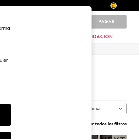
PAGAR
0
forma
HOGAR
MARCAS
LIQUIDACIÓN
uier
Ordenar
 talla
MÁS
Borrar todos los filtros