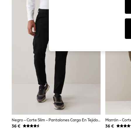
Dresses
Sets & Outfits
Tops
T-Shirts
Nightwear & Pyjamas
Trousers & Leggings
Bodysuits & Vests
Shirts & Blouses
Swimwear
Shorts & Skirts
Babygrows & Sleepsuits
Jeans
Jumpsuits & Playsuits
All Holiday Shop
Tops
Dresses
Shorts
Skirts
Sandals & Sliders
Rash Vests
Sun Safe Swimwear
Sun Hats & Caps
Negro - Corte Slim - Pantalones Cargo En Tejido Elástico De Algodón
Shop All Footwear
36 €
36 €
New In