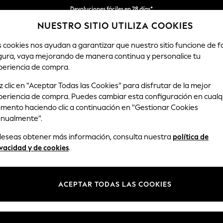
Devoluciones fáciles en 28 días*
NUESTRO SITIO UTILIZA COOKIES
Nos hacemos cargo de todos los impuestos
s cookies nos ayudan a garantizar que nuestro sitio funcione de 
gura, vaya mejorando de manera continua y personalice tu
HOMBRE
TIENDA DE VACACIONES
periencia de compra.
 clic en "Aceptar Todas las Cookies" para disfrutar de la mejor
periencia de compra. Puedes cambiar esta configuración en cualq
PANTALONES CARGO DE HOMBRE
(173)
mento haciendo clic a continuación en "Gestionar Cookies
nualmente".
Chino
Corte slim
 deseas obtener más información, consulta nuestra
política de
vacidad y de cookies
.
Marca
Color
Tipo de
ACEPTAR TODAS LAS COOKIES