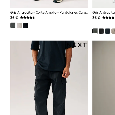
Dresses
Shoes
Gris Antracita - Corte Amplio - Pantalones Cargo En Tejido Elástico De Algodón
Cardigans
36 €
36 €
Skirts
New In
Nighties
Pyjamas
Robes
Sleepsuits
Blanket Hoodies
All Bags & Accessories
New In
Bags
Denim Jackets
Raincoats
Waterproof
Shackets
Puddlesuits
Pramsuits
Gilets
Fleeces
Teddy Borg
Puffers