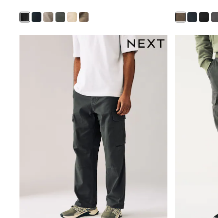
Trainers & Pumps
Pram Shoes
School Shoes
Slippers
Boots
Wellies
Wide Fit
Shop All
Dresses
Trousers
Underwear
Socks & Tights
Shirts & Polos
Shirts
Polo Shirts
Knitwear & Jumpers
Sweatshirts
Cardigans
Sports & Swimwear
Coats & Jackets
School Bags
All Occasionwear
All Partywear
Wedding