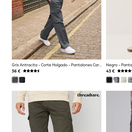
Baker by Ted Baker
Angel & Rocket
JoJo Maman Bébé
Occasionwear
Schoolwear
Partywear
Flower Girl
Bridesmaid
All Baby & Nursery
New in
Babygrows & Sleepsuits
Gris Antracita - Corte Holgado - Pantalones Cargo En Tejido Elástico De Algodón
Bodysuits
36 €
43 €
Sets & Outfits
Rompersuits & Dungarees
Shop All
Hats
A-Z Brands
BOYS
New In
50 - 92cm
98 - 110cm
116 - 134cm
140 - 174cm