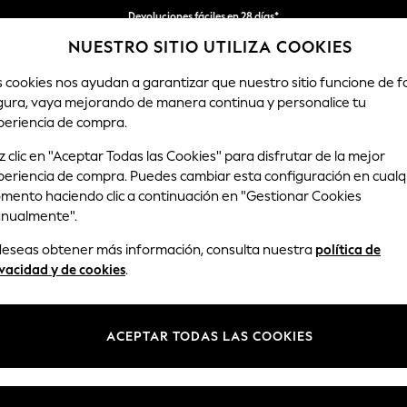
Devoluciones fáciles en 28 días*
NUESTRO SITIO UTILIZA COOKIES
Nos hacemos cargo de todos los impuestos
s cookies nos ayudan a garantizar que nuestro sitio funcione de 
gura, vaya mejorando de manera continua y personalice tu
HOMBRE
TIENDA DE VACACIONES
periencia de compra.
 clic en "Aceptar Todas las Cookies" para disfrutar de la mejor
periencia de compra. Puedes cambiar esta configuración en cualq
MEN'S SHORTS JERSEY
mento haciendo clic a continuación en "Gestionar Cookies
(166)
nualmente".
 deseas obtener más información, consulta nuestra
política de
ina a la perfección comodidad, funcionalidad y estilo. Presentan un 
vacidad y de cookies
.
aciones o relajarte en casa. El tejido transpirable te ayuda a mantener
ariedad de colores y cortes disponibles, de modo que encontrarás el pa
Gris
Azul
Packs
ACEPTAR TODAS LAS COOKIES
Marca
Color
Tipo de