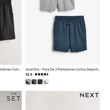
Gris Oscuro/negro - Pack De 2 Pantalones Cortos Deportivos De Felpa Con Rizo Interior
Azul/gris - Pack De 2 Pantalones Cortos Deportivos De Felpa Con Rizo Interior
32 €