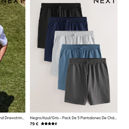
Negro - Textured Cotton Linen Blend Drawstring 7 Inch Shorts
Negro/azul/gris - Pack De 5 Pantalones De Chándal De Felpa Con Rizo Invertido
79 €