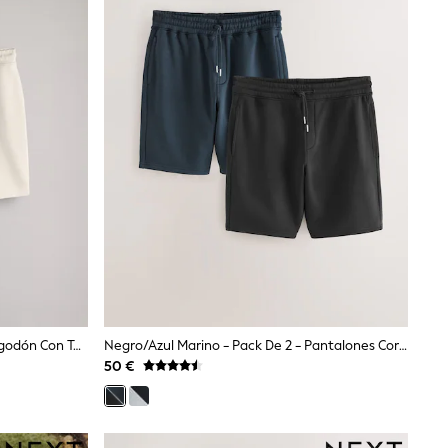
Pack De 2 Pantalones Cortos De Algodón Con Textura De The Set
Negro/azul Marino - Pack De 2 - Pantalones Cortos De Punto Cepillado De 7 Pulgadas
50 €