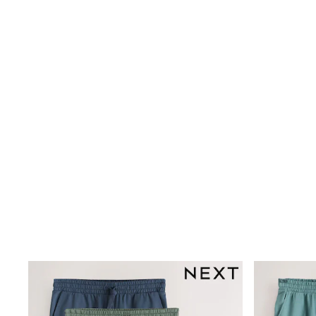
Dresses
Shoes
Cardigans
Skirts
New In
Nighties
Pyjamas
Robes
Sleepsuits
Blanket Hoodies
All Bags & Accessories
New In
Bags
Denim Jackets
Raincoats
Waterproof
Shackets
Puddlesuits
Pramsuits
Gilets
Fleeces
Teddy Borg
Puffers