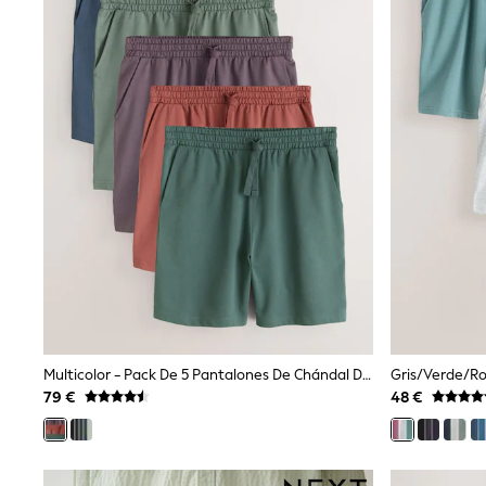
Snowsuits
Shop all
Lilo & Stitch
Bluey
Disney
Peppa Pig
All Girls Sportwear
New In
Trainers
Hoodies & Sweatshirts
T-Shirts & Vests
Leggings
Swim
Nike
adidas
All Girls Brands
Nike
adidas
Multicolor - Pack De 5 Pantalones De Chándal De Felpa Con Rizo Invertido
Smiggle
79 €
48 €
Lipsy Girl
River Island
Boden
Joules
Frugi