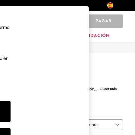
PAGAR
0
forma
HOGAR
MARCAS
LIQUIDACIÓN
uier
tacto suave que es idóneo para cualquier ocasión,
+ Leer más
te fresco durante los calurosos días de verano sin
r perfecto para tu fondo de armario.
Ordenar
 talla
MÁS