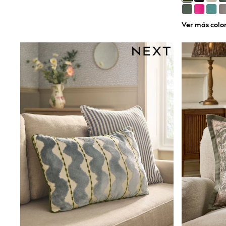
Dresses
Shoes
Ver más colo
Cardigans
Skirts
New In
Nighties
Pyjamas
Robes
Sleepsuits
Blanket Hoodies
All Bags & Accessories
New In
Bags
Denim Jackets
Raincoats
Waterproof
Shackets
Puddlesuits
Pramsuits
Gilets
Fleeces
Teddy Borg
Puffers