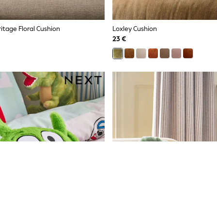
itage Floral Cushion
Loxley Cushion
23 €