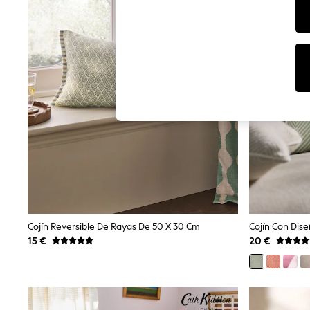
Dresses
Sets & Outfits
Tops
T-Shirts
Nightwear & Pyjamas
Trousers & Leggings
Bodysuits & Vests
Shirts & Blouses
Swimwear
Shorts & Skirts
Babygrows & Sleepsuits
Jeans
Jumpsuits & Playsuits
All Holiday Shop
Tops
Dresses
Shorts
Skirts
Cojín Reversible De Rayas De 50 X 30 Cm
Cojín Con Dis
Sandals & Sliders
15 €
20 €
Rash Vests
Sun Safe Swimwear
Sun Hats & Caps
Shop All Footwear
New In