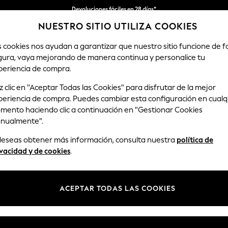
Devoluciones fáciles en 28 días*
NUESTRO SITIO UTILIZA COOKIES
Nos hacemos cargo de todos los impuestos
s cookies nos ayudan a garantizar que nuestro sitio funcione de 
gura, vaya mejorando de manera continua y personalice tu
HOMBRE
TIENDA DE VACACIONES
periencia de compra.
hions
 clic en "Aceptar Todas las Cookies" para disfrutar de la mejor
periencia de compra. Puedes cambiar esta configuración en cualq
COJINES VERDES
(234)
mento haciendo clic a continuación en "Gestionar Cookies
nualmente".
Color
Material
Estam
 deseas obtener más información, consulta nuestra
política de
vacidad y de cookies
.
ACEPTAR TODAS LAS COOKIES