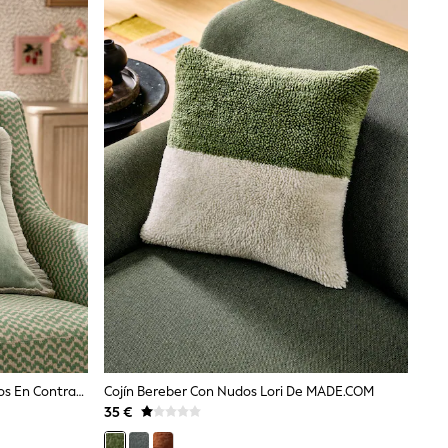
Cojín De Terciopelo Suave Con Flecos En Contraste
Cojín Bereber Con Nudos Lori De MADE.COM
35 €