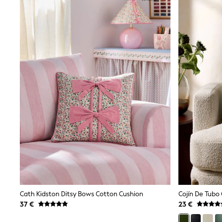
Trainers & Pumps
Pram Shoes
School Shoes
Slippers
Boots
Wellies
Wide Fit
Shop All
Dresses
Trousers
Underwear
Socks & Tights
Shirts & Polos
Shirts
Polo Shirts
Knitwear & Jumpers
Sweatshirts
Cardigans
Sports & Swimwear
Coats & Jackets
School Bags
Cath Kidston Ditsy Bows Cotton Cushion
Cojín De Tubo
All Occasionwear
37 €
23 €
All Partywear
Wedding