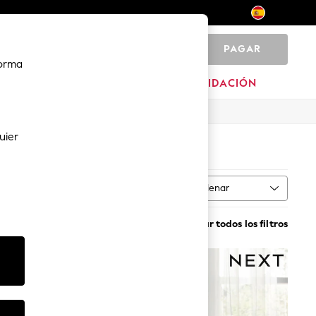
PAGAR
0
forma
HOGAR
MARCAS
LIQUIDACIÓN
uier
Ordenar
pado
MÁS
Borrar todos los filtros