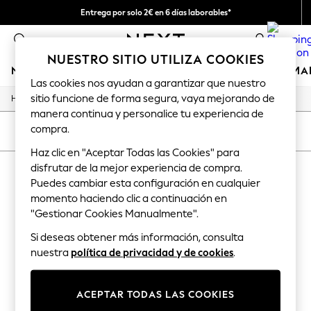
Entrega por solo 2€ en 6 días laborables*
Devoluciones fáciles en 28 días*
0
NUESTRO SITIO UTILIZA COOKIES
NIÑA
NIÑO
BEBÉ
MUJER
HOMBRE
HOGAR
MA
Las cookies nos ayudan a garantizar que nuestro
sitio funcione de forma segura, vaya mejorando de
/
/
/
/
Home
Home
Furniture
Storage-Organisation
Shelves
GIRLS
manera continua y personalice tu experiencia de
New In
compra.
50 - 92cm (0 - 24 months)
ORDENAR
FILTRAR
98 - 110cm (3 - 5 years)
Haz clic en "Aceptar Todas las Cookies" para
116 - 134cm (6 - 9 years)
disfrutar de la mejor experiencia de compra.
HOME SHELVES
140 - 174cm (10 - 15+ years)
Trending: Top & Short Sets
Puedes cambiar esta configuración en cualquier
(0)
Trending: Clogs
momento haciendo clic a continuación en
Toy Story
"Gestionar Cookies Manualmente".
THE SET
We found no results matching your search.
All Clothing
Si deseas obtener más información, consulta
Coats & Jackets
nuestra
política de privacidad y de cookies
.
Sweatshirts & Hoodies
Knitwear
Cardigans
ACEPTAR TODAS LAS COOKIES
Dresses